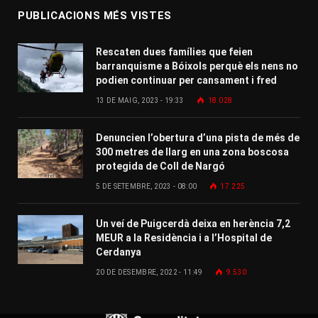
PUBLICACIONS MÉS VISTES
Rescaten dues famílies que feien
barranquisme a Bóixols perquè els nens no
podien continuar per cansament i fred
13 DE MAIG, 2023 - 19:33
18.028
Denuncien l’obertura d’una pista de més de
300 metres de llarg en una zona boscosa
protegida de Coll de Nargó
5 DE SETEMBRE, 2023 - 08:00
17.225
Un veí de Puigcerdà deixa en herència 7,2
MEUR a la Residència i a l’Hospital de
Cerdanya
20 DE DESEMBRE, 2022 - 11:49
9.530