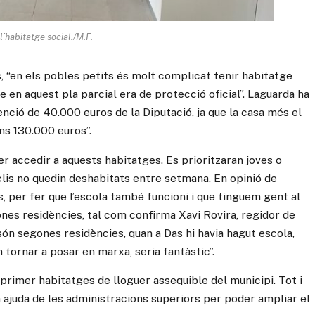
 l’habitatge social./M.F.
 “en els pobles petits és molt complicat tenir habitatge
e en aquest pla parcial era de protecció oficial”. Laguarda ha
enció de 40.000 euros de la Diputació, ja que la casa més el
uns 130.000 euros”.
r accedir a aquests habitatges. Es prioritzaran joves o
clis no quedin deshabitats entre setmana. En opinió de
lls, per fer que l’escola també funcioni i que tinguem gent al
ones residències, tal com confirma Xavi Rovira, regidor de
són segones residències, quan a Das hi havia hagut escola,
in tornar a posar en marxa, seria fantàstic”.
primer habitatges de lloguer assequible del municipi. Tot i
 ajuda de les administracions superiors per poder ampliar el