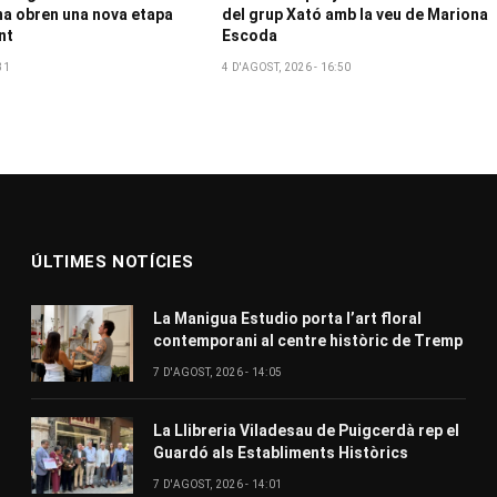
a obren una nova etapa
del grup Xató amb la veu de Mariona
nt
Escoda
31
4 D'AGOST, 2026 - 16:50
ÚLTIMES NOTÍCIES
La Manigua Estudio porta l’art floral
contemporani al centre històric de Tremp
7 D'AGOST, 2026 - 14:05
La Llibreria Viladesau de Puigcerdà rep el
Guardó als Establiments Històrics
7 D'AGOST, 2026 - 14:01