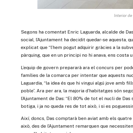
Interior de
Segons ha comentat Enric Laguarda, alcalde de Das,
social, l’Ajuntament ha decidit quedar-se aquesta, qu
explicat que “l’hem pogut adquirir gràcies a la subv
pàrquing, que en un principi no hi anava, ens costa 
L’equip de govern prepararà ara el concurs per pode
famílies de la comarca per intentar que aquests nu
Laguardia, “la idea és que hi vingui algú jove amb fi
poble”. Ara per ara, la majoria d’habitatges són seg
l’Ajuntament de Das: “El 80% de tot el nucli de Das 
botiga, i ja no queda res de tot això, i si es poguess
Així, doncs, Das comptarà ben aviat amb els quatre 
això, des de l’Ajuntament remarquen que necessiten