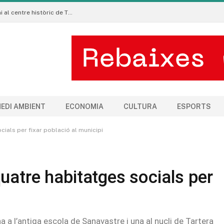
La Manigua Estudio porta l’art floral contemporani al centre històric de Tremp
EDI AMBIENT
ECONOMIA
CULTURA
ESPORTS
ials per fixar població al municipi
uatre habitatges socials per
a a l’antiga escola de Sanavastre i una al nucli de Tartera