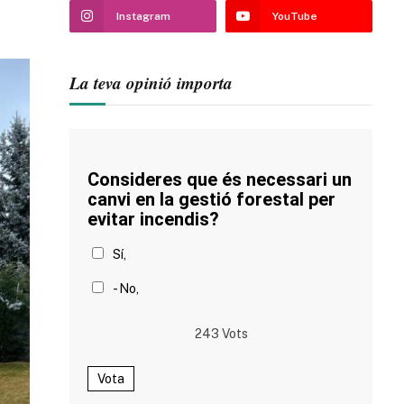
Instagram
YouTube
La teva opinió importa
Consideres que és necessari un
canvi en la gestió forestal per
evitar incendis?
Sí,
- No,
243
Vots
Vota