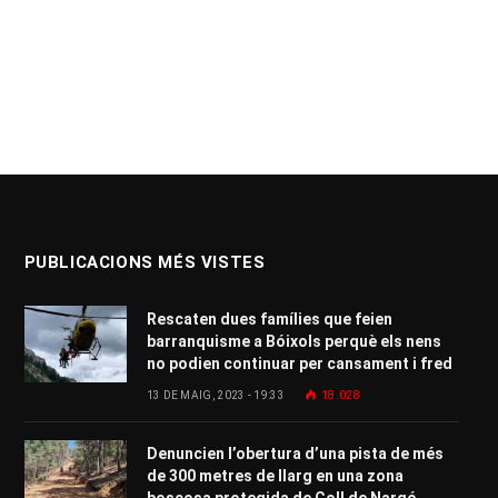
PUBLICACIONS MÉS VISTES
Rescaten dues famílies que feien
barranquisme a Bóixols perquè els nens
no podien continuar per cansament i fred
13 DE MAIG, 2023 - 19:33
18.028
Denuncien l’obertura d’una pista de més
de 300 metres de llarg en una zona
boscosa protegida de Coll de Nargó