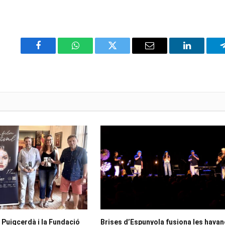
Facebook
WhatsApp
Twitter
Email
LinkedIn
 Puigcerdà i la Fundació
Brises d’Espunyola fusiona les hava