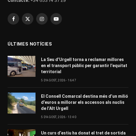
Contacte:
+34 653 14 37 29
Facebook
X
Instagram
YouTube
(Twitter)
ÚLTIMES NOTÍCIES
La Seu d’Urgell torna a reclamar millores
en el transport públic per garantir l’equitat
territorial
5 D'AGOST, 2026 - 16:47
El Consell Comarcal destina més d’un milió
d’euros a millorar els accessos als nuclis
de l’Alt Urgell
5 D'AGOST, 2026 - 13:40
Un curs d’estiu ha donat el tret de sortida