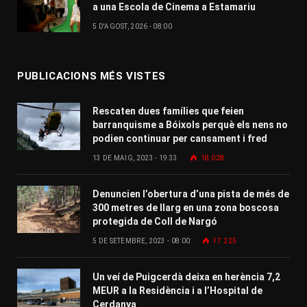
a una Escola de Cinema a Estamariu
5 D'AGOST, 2026 - 08:00
PUBLICACIONS MÉS VISTES
Rescaten dues famílies que feien
barranquisme a Bóixols perquè els nens no
podien continuar per cansament i fred
13 DE MAIG, 2023 - 19:33
18.028
Denuncien l’obertura d’una pista de més de
300 metres de llarg en una zona boscosa
protegida de Coll de Nargó
5 DE SETEMBRE, 2023 - 08:00
17.225
Un veí de Puigcerdà deixa en herència 7,2
MEUR a la Residència i a l’Hospital de
Cerdanya