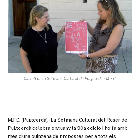
Cartell de la Setmana Cultural de Puigcerdà / M.F.C.
M.F.C. (Puigcerdà).- La Setmana Cultural del Roser de
Puigcerdà celebra enguany la 30a edició i ho fa amb
més d’una quinzena de propostes per a tots els