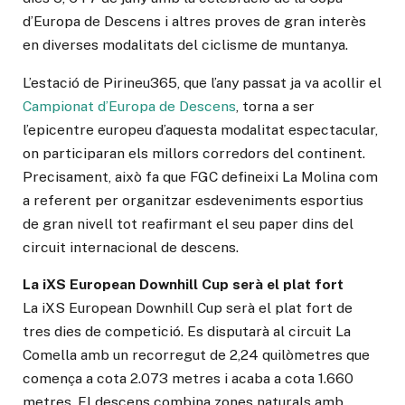
d’Europa de Descens i altres proves de gran interès
en diverses modalitats del ciclisme de muntanya.
L’estació de Pirineu365, que l’any passat ja va acollir el
Campionat d’Europa de Descens
, torna a ser
l’epicentre europeu d’aquesta modalitat espectacular,
on participaran els millors corredors del continent.
Precisament, això fa que FGC defineixi La Molina com
a referent per organitzar esdeveniments esportius
de gran nivell tot reafirmant el seu paper dins del
circuit internacional de descens.
La iXS European Downhill Cup serà el plat fort
La iXS European Downhill Cup serà el plat fort de
tres dies de competició. Es disputarà al circuit La
Comella amb un recorregut de 2,24 quilòmetres que
comença a cota 2.073 metres i acaba a cota 1.660
metres. El descens combina zones naturals amb