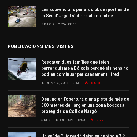
Les subvencions per als clubs esportius de
la Seu d’Urgell s’obrirà al setembre
7 D'AGOST, 2026 - 08:19
PUBLICACIONS MÉS VISTES
Rescaten dues famílies que feien
barranquisme a Bóixols perquè els nens no
podien continuar per cansament i fred
13 DE MAIG, 2023 - 19:33
18.028
Denuncien l’obertura d’una pista de més de
300 metres de llarg en una zona boscosa
protegida de Coll de Nargó
5 DE SETEMBRE, 2023 - 08:00
17.225
Un veí de Puigcerdà deixa en herència 7,2