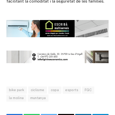
facilitant la comoditat i la seguretat de les famílies.
bike park
ciclisme
copa
esports
FGC
la molina
muntanya