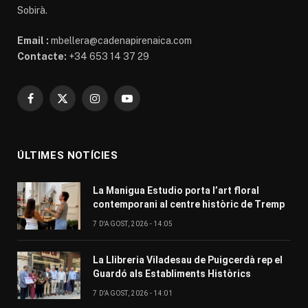
Sobirà.
Email :
mbellera@cadenapirenaica.com
Contacte:
+34 653 14 37 29
Facebook
X
Instagram
YouTube
(Twitter)
ÚLTIMES NOTÍCIES
La Manigua Estudio porta l’art floral
contemporani al centre històric de Tremp
7 D'AGOST, 2026 - 14:05
La Llibreria Viladesau de Puigcerdà rep el
Guardó als Establiments Històrics
7 D'AGOST, 2026 - 14:01