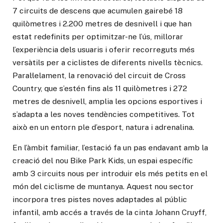
7 circuits de descens que acumulen gairebé 18
quilòmetres i 2.200 metres de desnivell i que han
estat redefinits per optimitzar-ne l’ús, millorar
l’experiència dels usuaris i oferir recorreguts més
versàtils per a ciclistes de diferents nivells tècnics.
Paral·lelament, la renovació del circuit de Cross
Country, que s’estén fins als 11 quilòmetres i 272
metres de desnivell, amplia les opcions esportives i
s’adapta a les noves tendències competitives. Tot
això en un entorn ple d’esport, natura i adrenalina.
En l’àmbit familiar, l’estació fa un pas endavant amb la
creació del nou Bike Park Kids, un espai específic
amb 3 circuits nous per introduir els més petits en el
món del ciclisme de muntanya. Aquest nou sector
incorpora tres pistes noves adaptades al públic
infantil, amb accés a través de la cinta Johann Cruyff,