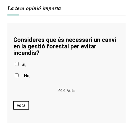
La teva opinió importa
Consideres que és necessari un canvi
en la gestió forestal per evitar
incendis?
Sí,
- No,
244
Vots
Vota