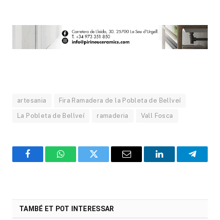
artesania
Fira Ramadera de la Pobleta de Bellveí
La Pobleta de Bellveí
ramaderia
Vall Fosca
Facebook
WhatsApp
Twitter
Email
LinkedIn
Telegr
TAMBÉ ET POT INTERESSAR