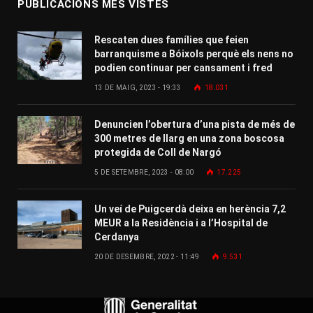
PUBLICACIONS MÉS VISTES
Rescaten dues famílies que feien
barranquisme a Bóixols perquè els nens no
podien continuar per cansament i fred
13 DE MAIG, 2023 - 19:33
18.031
Denuncien l’obertura d’una pista de més de
300 metres de llarg en una zona boscosa
protegida de Coll de Nargó
5 DE SETEMBRE, 2023 - 08:00
17.225
Un veí de Puigcerdà deixa en herència 7,2
MEUR a la Residència i a l’Hospital de
Cerdanya
20 DE DESEMBRE, 2022 - 11:49
9.531