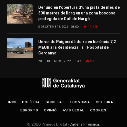
Denuncien l’obertura d’una pista de més de
300 metres de llarg en una zona boscosa
protegida de Coll de Nargó
5 DE SETEMBRE, 2023 - 08:00
17.225
Un veí de Puigcerdà deixa en herència 7,2
MEUR a la Residència i a l’Hospital de
Cerdanya
20 DE DESEMBRE, 2022 - 11:49
9.530
INICI
POLÍTICA
SOCIETAT
ECONOMIA
CULTURA
ESPORTS
OPINIÓ
AVÍS LEGAL
COOKIES
© 2026 Pirineus Digital -
Cadena Pirenaica
.