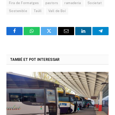
Fira de Formatges
pastors
ramaderia
Societat
Sostenible
Taüll
Vall de Boí
Facebook
WhatsApp
Twitter
Email
LinkedIn
Telegr
TAMBÉ ET POT INTERESSAR