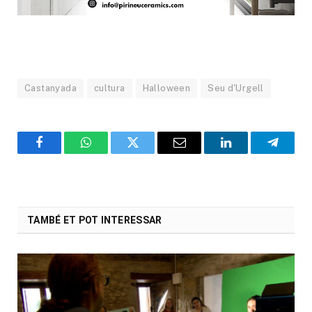
Castanyada
cultura
Halloween
Seu d'Urgell
Facebook
WhatsApp
Twitter
Email
LinkedIn
Telegr
TAMBÉ ET POT INTERESSAR