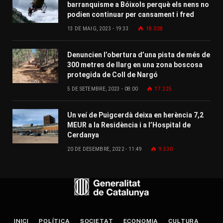
barranquisme a Bóixols perquè els nens no
podien continuar per cansament i fred
13 DE MAIG, 2023 - 19:33
18.028
Denuncien l’obertura d’una pista de més de
300 metres de llarg en una zona boscosa
protegida de Coll de Nargó
5 DE SETEMBRE, 2023 - 08:00
17.225
Un veí de Puigcerdà deixa en herència 7,2
MEUR a la Residència i a l’Hospital de
Cerdanya
20 DE DESEMBRE, 2022 - 11:49
9.530
INICI
POLÍTICA
SOCIETAT
ECONOMIA
CULTURA