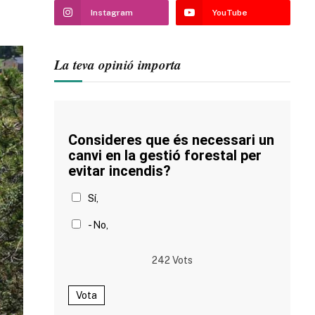
Instagram
YouTube
La teva opinió importa
Consideres que és necessari un
canvi en la gestió forestal per
evitar incendis?
Sí,
- No,
242
Vots
Vota