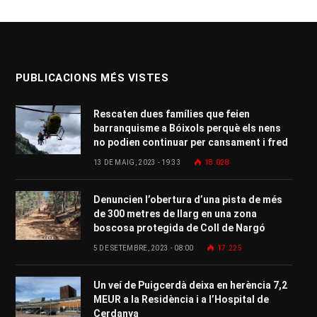
PUBLICACIONS MÉS VISTES
Rescaten dues famílies que feien
barranquisme a Bóixols perquè els nens
no podien continuar per cansament i fred
13 DE MAIG, 2023 - 19:33
18.028
Denuncien l’obertura d’una pista de més
de 300 metres de llarg en una zona
boscosa protegida de Coll de Nargó
5 DE SETEMBRE, 2023 - 08:00
17.225
Un veí de Puigcerdà deixa en herència 7,2
MEUR a la Residència i a l’Hospital de
Cerdanya