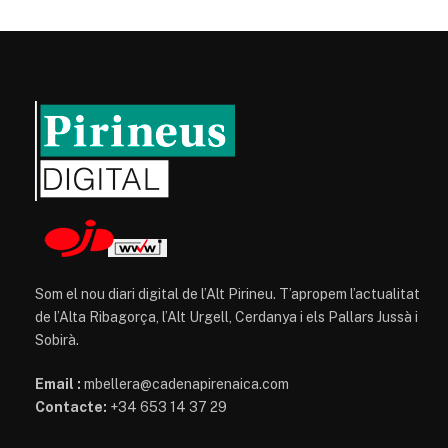
Som el nou diari digital de l’Alt Pirineu. T’apropem l’actualitat
de l’Alta Ribagorça, l’Alt Urgell, Cerdanya i els Pallars Jussà i
Sobirà.
Email :
mbellera@cadenapirenaica.com
Contacte:
+34 653 14 37 29