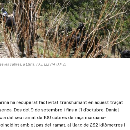
seves cabres, a Llívia. / AJ. LLÍVIA (J.P.V.)
rina ha recuperat l’activitat transhumant en aquest traçat
enca. Des del 9 de setembre i fins a l’1 d’octubre, Daniel
cia del seu ramat de 100 cabres de raça murciana-
Coincidint amb el pas del ramat, al llarg de 282 kilòmetres i