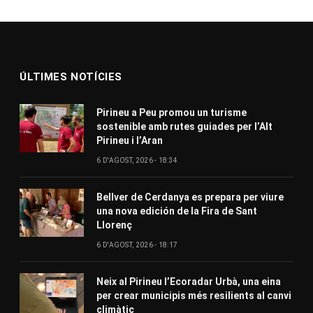
ÚLTIMES NOTÍCIES
Pirineu a Peu promou un turisme
sostenible amb rutes guiades per l’Alt
Pirineu i l’Aran
6 D'AGOST, 2026 - 18:34
Bellver de Cerdanya es prepara per viure
una nova edición de la Fira de Sant
Llorenç
6 D'AGOST, 2026 - 18:17
Neix al Pirineu l’Ecoradar Urbà, una eina
per crear municipis més resilients al canvi
climàtic