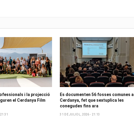
ofessionals i la projecció
Es documenten 56 fosses comunes a
uguren el Cerdanya Film
Cerdanya, fet que sextuplica les
conegudes fins ara
 21:31
31 DE JULIOL, 2026 - 21:13