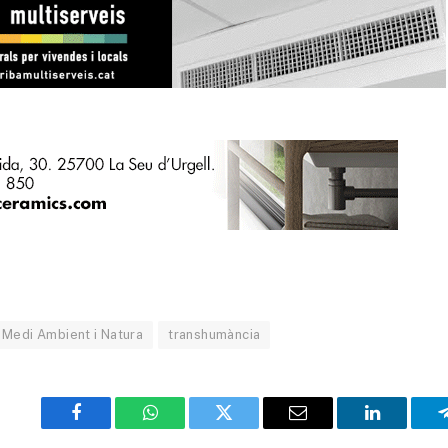
Medi Ambient i Natura
transhumància
Facebook
WhatsApp
Twitter
Email
LinkedIn