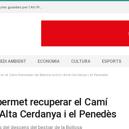
Pirineu a Peu promou un turisme sostenible amb rutes guiades per l’Alt Pirineu i l’Aran
EDI AMBIENT
ECONOMIA
CULTURA
ESPORTS
ar el Camí Ramader de Marina entre l’Alta Cerdanya i el Penedès
permet recuperar el Camí
Alta Cerdanya i el Penedès
 del descens del bestiar de la Bollosa