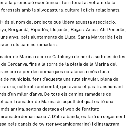
er a la promoció econòmica i territorial al voltant de la
forestals amb la silvopastura, cultura i oficis relacionats.
i» és el nom del projecte que lidera aquesta associació,
ya, Berguedà, Ripollès, Lluçanès, Bages, Anoia, Alt Penedès,
a uns anys, pels ajuntaments de Lluçà, Santa Margarida i els
ors/es i els camins ramaders.
mader de Marina recorre Catalunya de nord a sud: des de les
e Cerdanya, fins a la sorra de la platja de la Marina del
ranscorre per deu comarques catalanes i més d’una
 de municipis, fent d’aquesta una ruta singular, plena de
istòric, cultural i ambiental, que evoca el pas transhumant
més d’un miler d’anys. De tots els camins ramaders de
el camí ramader de Marina és aquell del qual es té una
 més antiga, segons destaca el web de l’entitat:
miramaderdemarina.cat/. D’altra banda, es farà un seguiment
essa pels canals de twitter (@camidemarina) i d’instagram