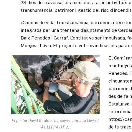
23 dies de travessa, els municipis faran activitats p
transhumància, patrimoni, gestió del risc d’incendis 
«Camins de vida, transhumància, patrimoni i territor
integrada per una trentena d’ajuntaments de Cerdan
Baix Penedès i Garraf. L’entitat va ser impulsada, f
Monjos i Llívia. El projecte vol reivindicar els past
El Camí ra
muntanyes d
Penedès. T
cinquantena
patrimoni h
des de fa 
Catalunya, 
referència
https://ca
El pastor David Giraldo i les seves cabres, a Llívia. /
de la trav
AJ. LLÍVIA (J.P.V.)