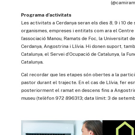
(@camiram
Programa d’activitats
Les activitats a Cerdanya seran els dies 8, 9 i 10 d
organismes, empreses i entitats com ara el Centre 
l’associació Manou, Ramats de Foc, la Universitat d
Cerdanya, Angostrina i Llívia. Hi donen suport, també
Catalunya, el Servei d’Ocupació de Catalunya, la Fund
Catalunya.
Cal recordar que les etapes són obertes a la partic
pastor durant el trajecte. En el cas de Llívia, fer 
posteriorment el ramat en descens fins a Angostrina
museu (telèfon 972 896313; data límit: 3 de setemb