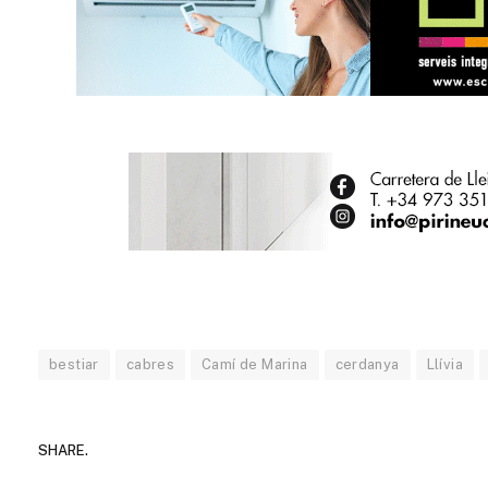
bestiar
cabres
Camí de Marina
cerdanya
Llívia
SHARE.