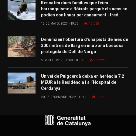
Rescaten dues famílies que feien
barranquisme a Bóixols perquè els nens no
podien continuar per cansament i fred
13 DE MAIG, 2023 - 19:33
18.028
Denuncien l’obertura d’una pista de més de
300 metres de llarg en una zona boscosa
protegida de Coll de Nargó
5 DE SETEMBRE, 2023 - 08:00
17.225
Un veí de Puigcerdà deixa en herència 7,2
MEUR a la Residència i a l’Hospital de
Cerdanya
20 DE DESEMBRE, 2022 - 11:49
9.530