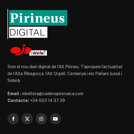
Som el nou diari digital de l’Alt Pirineu. T’apropem l’actualitat
de l’Alta Ribagorça, l’Alt Urgell, Cerdanya i els Pallars Jussà i
Sobirà.
Email :
mbellera@cadenapirenaica.com
Contacte:
+34 653 14 37 29
Facebook
X
Instagram
YouTube
(Twitter)