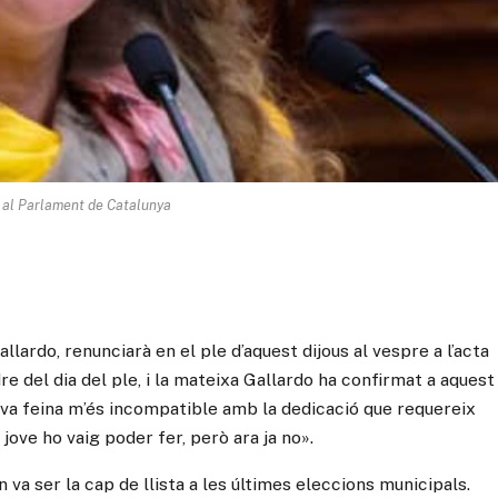
 al Parlament de Catalunya
llardo, renunciarà en el ple d’aquest dijous al vespre a l’acta
dre del dia del ple, i la mateixa Gallardo ha confirmat a aquest
eva feina m’és incompatible amb la dedicació que requereix
jove ho vaig poder fer, però ara ja no».
 va ser la cap de llista a les últimes eleccions municipals.