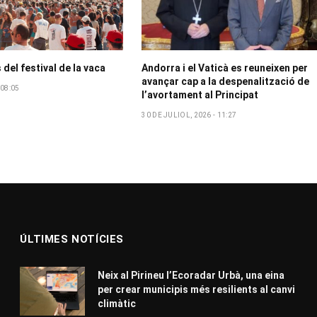
del festival de la vaca
Andorra i el Vaticà es reuneixen per
avançar cap a la despenalització de
 08:05
l’avortament al Principat
30 DE JULIOL, 2026 - 11:27
ÚLTIMES NOTÍCIES
Neix al Pirineu l’Ecoradar Urbà, una eina
per crear municipis més resilients al canvi
climàtic