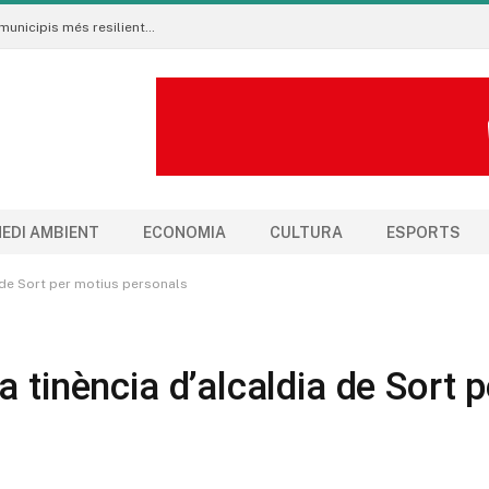
Neix al Pirineu l’Ecoradar Urbà, una eina per crear municipis més resilients al canvi climàtic
EDI AMBIENT
ECONOMIA
CULTURA
ESPORTS
a de Sort per motius personals
 tinència d’alcaldia de Sort p