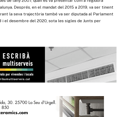
des de l’any 2007, quan es va presentar com a regidora
unya. Després, en el mandat del 2015 a 2019, va ser tinent
urant la seva trajectòria també va ser diputada al Parlament
 i el desembre del 2020, sota les sigles de Junts per