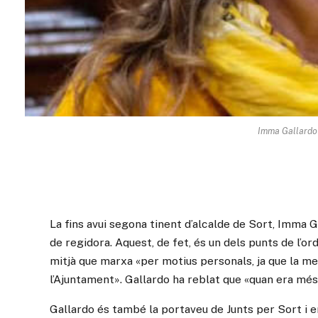
Imma Gallardo
La fins avui segona tinent d’alcalde de Sort, Imma Ga
de regidora. Aquest, de fet, és un dels punts de l’or
mitjà que marxa «per motius personals, ja que la m
l’Ajuntament». Gallardo ha reblat que «quan era més 
Gallardo és també la portaveu de Junts per Sort i en