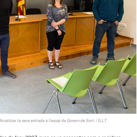
cialitzar la seva entrada a l’equip de Govern de Sort. / G.L.T.