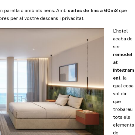
 en parella o amb els nens. Amb
suites de fins a 60m2
que
bres per al vostre descans i privacitat.
L’hotel
acaba de
ser
remodel
at
íntegram
ent
, la
qual cosa
vol dir
que
trobareu
tots els
elements
de