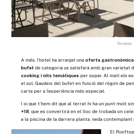
Terrassa
A més, l’hotel ha arranjat una
oferta gastronòmica
bufet
de categoria us satisfarà amb gran varietat d
cooking i nits temàtiques
per sopar. Al matí els e
el sol. Gaudeix del bufet en funció del règim de pe
carta per a l’experiència més especial.
I oi que t’hem dit que al terrat hi ha un punt molt 
+18
, que es convertirà en el lloc de trobada on cel
a la piscina de la darrera planta, neda contemplant
El Rooftop