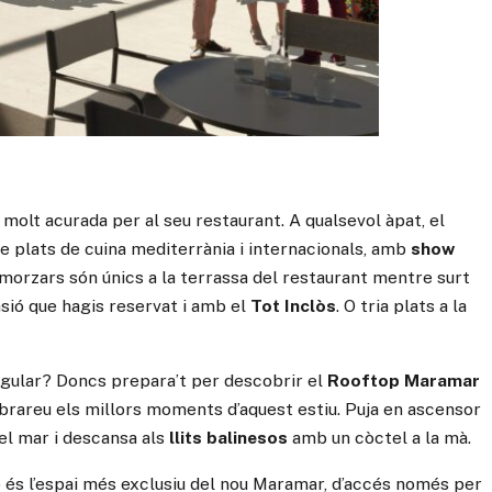
molt acurada per al seu restaurant. A qualsevol àpat, el
e plats de cuina mediterrània i internacionals, amb
show
smorzars són únics a la terrassa del restaurant mentre surt
nsió que hagis reservat i amb el
Tot Inclòs
. O tria plats a la
singular? Doncs prepara’t per descobrir el
Rooftop Maramar
ebrareu els millors moments d’aquest estiu. Puja en ascensor
 el mar i descansa als
llits balinesos
amb un còctel a la mà.
 és l’espai més exclusiu del nou Maramar, d’accés només per