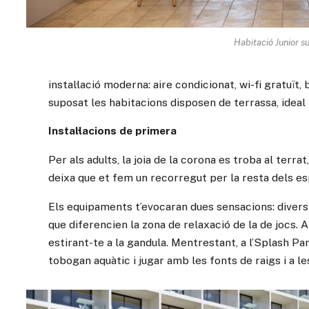
Habitació Junior su
instal·lació moderna: aire condicionat, wi-fi gratu
suposat les habitacions disposen de terrassa, ideal
Instal·lacions de primera
Per als adults, la joia de la corona es troba al terr
deixa que et fem un recorregut per la resta dels e
Els equipaments t’evocaran dues sensacions: diversió
que diferencien la zona de relaxació de la de jocs. A
estirant-te a la gandula. Mentrestant, a l’Splash P
tobogan aquàtic i jugar amb les fonts de raigs i a le