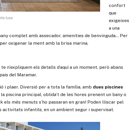
confort
que
ite luxe
exigeixes
a una
ït, bany complet amb assecador, amenities de benvinguda… Per
 per oxigenar la ment amb la brisa marina.
at, te n’expliquem els detalls d’aquí a un moment, però abans
spais del Maramar.
 i plaer. Diversió per a tota la família, amb
dues piscines
 la piscina principal, oblida’t de les hores prenent un bany o
ark els més menuts s’ho passaran en gran! Poden lliscar pel
s activitats infantils, en un ambient segur i supervisat.