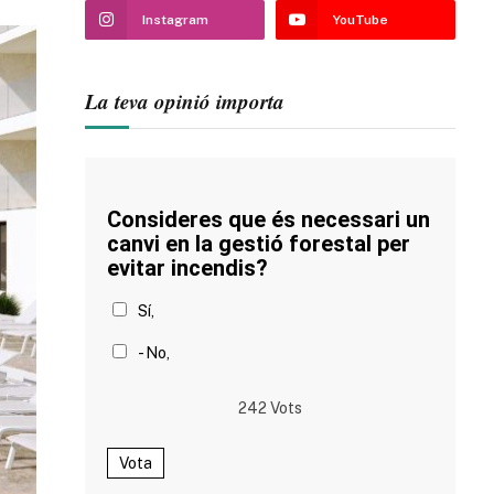
Instagram
YouTube
La teva opinió importa
Consideres que és necessari un
canvi en la gestió forestal per
evitar incendis?
Sí,
- No,
242
Vots
Vota