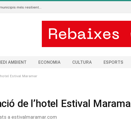
Neix al Pirineu l’Ecoradar Urbà, una eina per crear municipis més resilients al canvi climàtic
EDI AMBIENT
ECONOMIA
CULTURA
ESPORTS
’hotel Estival Maramar
ció de l’hotel Estival Marama
ipats a estivalmaramar.com