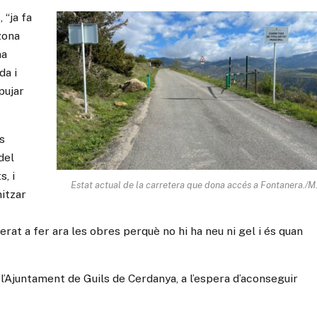
 “ja fa
zona
na
da i
pujar
s
del
s, i
Estat actual de la carretera que dona accés a Fontanera./M.
mitzar
erat a fer ara les obres perquè no hi ha neu ni gel i és quan
 l’Ajuntament de Guils de Cerdanya, a l’espera d’aconseguir