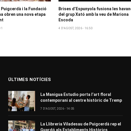
 Puigcerdà i la Fundació
Brises d’Espunyola fusiona les hava
a obren una nova etapa
del grup Xató amb la veu de Mariona
nt
Escoda
31
4 D'AGOST, 2026 - 16:50
ÚLTIMES NOTÍCIES
La Manigua Estudio porta l’art floral
contemporani al centre històric de Tremp
7 D'AGOST, 2026 - 14:05
La Llibreria Viladesau de Puigcerdà rep el
Guardó als Establiments Històrics