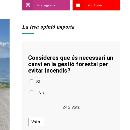
Instagram
YouTube
La teva opinió importa
Consideres que és necessari un
canvi en la gestió forestal per
evitar incendis?
Sí,
- No,
243
Vots
Vota