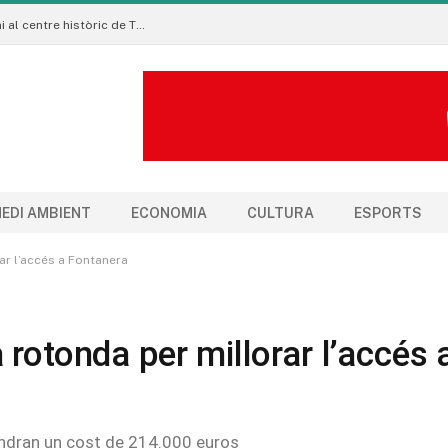
La Manigua Estudio porta l’art floral contemporani al centre històric de Tremp
EDI AMBIENT
ECONOMIA
CULTURA
ESPORTS
ar l’accés a Fontanera
rotonda per millorar l’accés 
tindran un cost de 214.000 euros