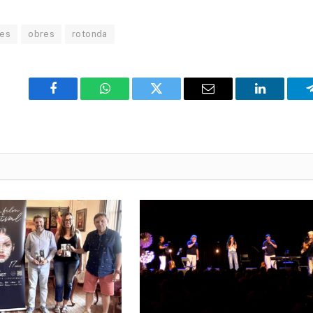
ies
obres
rotonda
Facebook
WhatsApp
Twitter
Email
LinkedIn