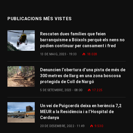
PUBLICACIONS MÉS VISTES
Rescaten dues famílies que feien
barranquisme a Bóixols perquè els nens no
podien continuar per cansament i fred
13 DE MAIG, 2023 - 19:33
18.028
Denuncien l’obertura d’una pista de més de
300 metres de llarg en una zona boscosa
protegida de Coll de Nargó
5 DE SETEMBRE, 2023 - 08:00
17.225
Un veí de Puigcerdà deixa en herència 7,2
MEUR a la Residència i a l’Hospital de
Cerdanya
20 DE DESEMBRE, 2022 - 11:49
9.530