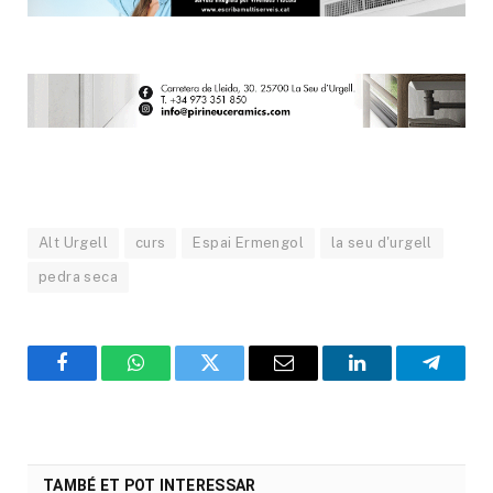
Alt Urgell
curs
Espai Ermengol
la seu d'urgell
pedra seca
Facebook
WhatsApp
Twitter
Email
LinkedIn
Telegr
TAMBÉ ET POT INTERESSAR