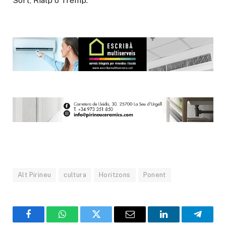
Sort, Rialp o Tremp.
Alt Pirineu
cultura
Horitzons
Ponent
Facebook
WhatsApp
Twitter
Email
LinkedIn
Telegr