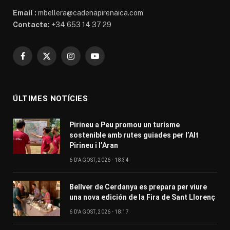
Email :
mbellera@cadenapirenaica.com
Contacte:
+34 653 14 37 29
Facebook
X
Instagram
YouTube
(Twitter)
ÚLTIMES NOTÍCIES
Pirineu a Peu promou un turisme
sostenible amb rutes guiades per l’Alt
Pirineu i l’Aran
6 D'AGOST, 2026 - 18:34
Bellver de Cerdanya es prepara per viure
una nova edición de la Fira de Sant Llorenç
6 D'AGOST, 2026 - 18:17