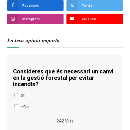
Facebook
Twitter
Instagram
YouTube
La teva opinió importa
Consideres que és necessari un canvi
en la gestió forestal per evitar
incendis?
Sí,
- No,
242
Vots