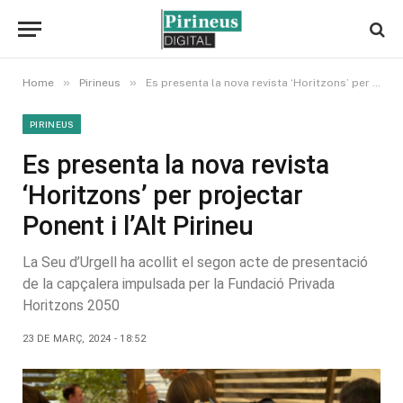
»
»
Home
Pirineus
Es presenta la nova revista ‘Horitzons’ per projectar Ponent i l’Alt Pirineu
PIRINEUS
Es presenta la nova revista
‘Horitzons’ per projectar
Ponent i l’Alt Pirineu
La Seu d’Urgell ha acollit el segon acte de presentació
de la capçalera impulsada per la Fundació Privada
Horitzons 2050
23 DE MARÇ, 2024 - 18:52