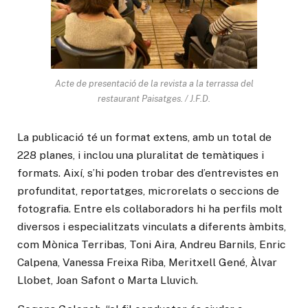
Acte de presentació de la revista a la terrassa del
restaurant Paisatges. / J.F.D.
La publicació té un format extens, amb un total de
228 planes, i inclou una pluralitat de temàtiques i
formats. Així, s’hi poden trobar des d’entrevistes en
profunditat, reportatges, microrelats o seccions de
fotografia. Entre els col·laboradors hi ha perfils molt
diversos i especialitzats vinculats a diferents àmbits,
com Mònica Terribas, Toni Aira, Andreu Barnils, Enric
Calpena, Vanessa Freixa Riba, Meritxell Gené, Àlvar
Llobet, Joan Safont o Marta Lluvich.