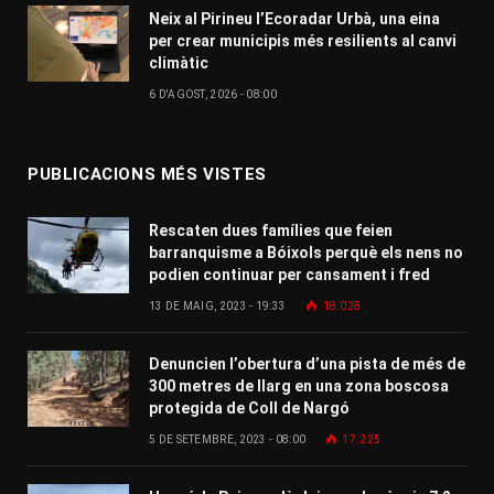
Neix al Pirineu l’Ecoradar Urbà, una eina
per crear municipis més resilients al canvi
climàtic
6 D'AGOST, 2026 - 08:00
PUBLICACIONS MÉS VISTES
Rescaten dues famílies que feien
barranquisme a Bóixols perquè els nens no
podien continuar per cansament i fred
13 DE MAIG, 2023 - 19:33
18.028
Denuncien l’obertura d’una pista de més de
300 metres de llarg en una zona boscosa
protegida de Coll de Nargó
5 DE SETEMBRE, 2023 - 08:00
17.225