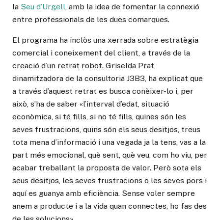
la
Seu d’Urgell
, amb la idea de
fomentar la connexió
entre professionals de les dues comarques.
El programa ha inclòs una xerrada sobre estratègia
comercial i coneixement del client, a través de la
creació d’un retrat robot. Griselda Prat,
dinamitzadora de la consultoria J3B3, ha explicat que
a través d’aquest retrat es busca conèixer-lo i, per
això, s’ha de saber «l’interval d’edat, situació
econòmica, si té fills, si no té fills, quines són les
seves frustracions, quins són els seus desitjos, treus
tota mena d’informació i una vegada ja la tens, vas a la
part més emocional, què sent, què veu, com ho viu, per
acabar treballant la proposta de valor. Però sota els
seus desitjos, les seves frustracions o les seves pors i
aquí es guanya amb eficiència. Sense voler sempre
anem a producte i a la vida quan connectes, ho fas des
de les solucions».