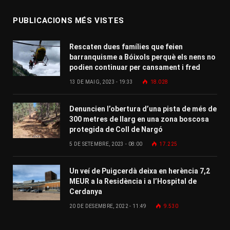
PUBLICACIONS MÉS VISTES
Rescaten dues famílies que feien
barranquisme a Bóixols perquè els nens no
podien continuar per cansament i fred
13 DE MAIG, 2023 - 19:33
18.028
Denuncien l’obertura d’una pista de més de
300 metres de llarg en una zona boscosa
protegida de Coll de Nargó
5 DE SETEMBRE, 2023 - 08:00
17.225
Un veí de Puigcerdà deixa en herència 7,2
MEUR a la Residència i a l’Hospital de
Cerdanya
20 DE DESEMBRE, 2022 - 11:49
9.530