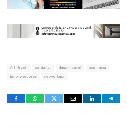
Alt Urgell
cerdanya
dinamització
economia
Emprenedores
networking
Facebook
WhatsApp
Twitter
Email
LinkedIn
Telegr