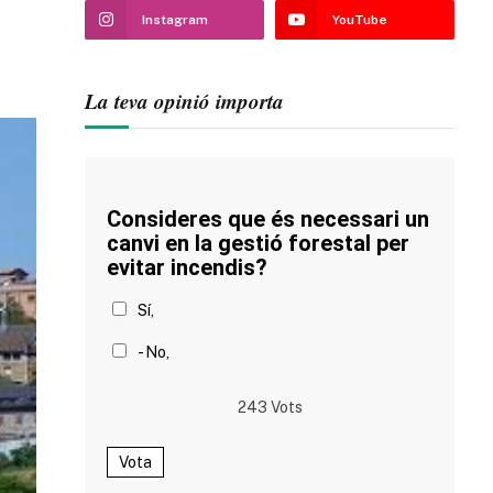
Instagram
YouTube
La teva opinió importa
Consideres que és necessari un
canvi en la gestió forestal per
evitar incendis?
Sí,
- No,
243
Vots
Vota