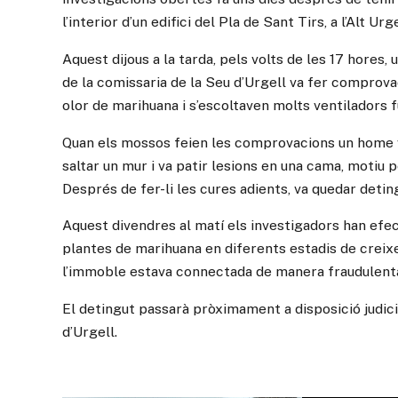
l’interior d’un edifici del Pla de Sant Tirs, a l’Alt Urge
Aquest dijous a la tarda, pels volts de les 17 hores,
de la comissaria de la Seu d’Urgell va fer comprovaci
olor de marihuana i s’escoltaven molts ventiladors
Quan els mossos feien les comprovacions un home va
saltar un mur i va patir lesions en una cama, motiu pe
Després de fer-li les cures adients, va quedar detin
Aquest divendres al matí els investigadors han efectu
plantes de marihuana en diferents estadis de creix
l’immoble estava connectada de manera fraudulenta 
El detingut passarà pròximament a disposició judicia
d’Urgell.