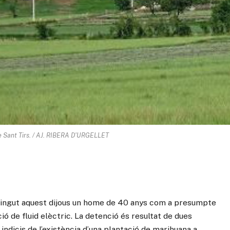
e Sant Tirs. / AJ. RIBERA D'URGELLET
ingut aquest dijous un home de 40 anys com a presumpte
ció de fluid elèctric. La detenció és resultat de dues
indicis de l’existència d’una plantació de marihuana a