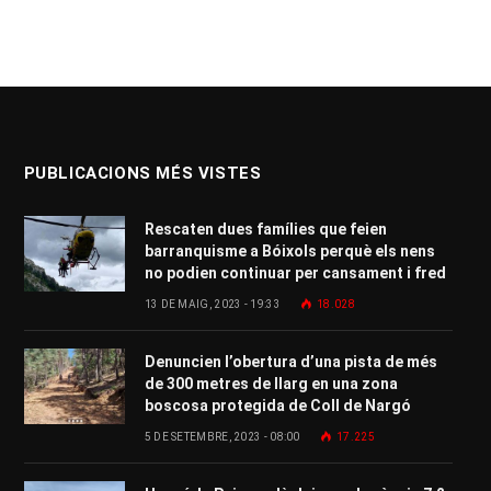
PUBLICACIONS MÉS VISTES
Rescaten dues famílies que feien
barranquisme a Bóixols perquè els nens
no podien continuar per cansament i fred
13 DE MAIG, 2023 - 19:33
18.028
Denuncien l’obertura d’una pista de més
de 300 metres de llarg en una zona
boscosa protegida de Coll de Nargó
5 DE SETEMBRE, 2023 - 08:00
17.225