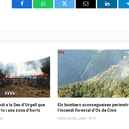
Facebook
WhatsApp
Twitter
Email
LinkedIn
ndi a la Seu d’Urgell que
Els bombers aconsegueixen perimetr
ts i una zona d’horts
l’incendi forestal d’Os de Civís
50
30 DE JULIOL, 2026 - 15:17