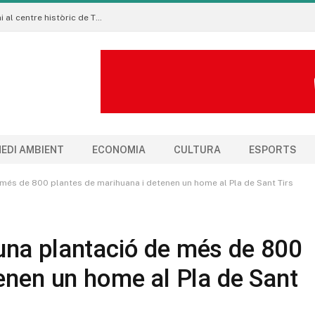
La Manigua Estudio porta l’art floral contemporani al centre històric de Tremp
EDI AMBIENT
ECONOMIA
CULTURA
ESPORTS
més de 800 plantes de marihuana i detenen un home al Pla de Sant Tirs
una plantació de més de 800
enen un home al Pla de Sant