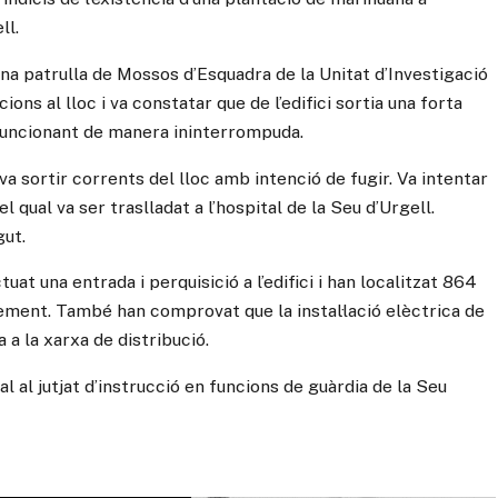
ll.
 una patrulla de Mossos d’Esquadra de la Unitat d’Investigació
ons al lloc i va constatar que de l’edifici sortia una forta
 funcionant de manera ininterrompuda.
 sortir corrents del lloc amb intenció de fugir. Va intentar
l qual va ser traslladat a l’hospital de la Seu d’Urgell.
gut.
at una entrada i perquisició a l’edifici i han localitzat 864
ement. També han comprovat que la instal·lació elèctrica de
a la xarxa de distribució.
l al jutjat d’instrucció en funcions de guàrdia de la Seu