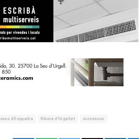
ssos d'Esquadra
Ribera d'Urgellet
successos