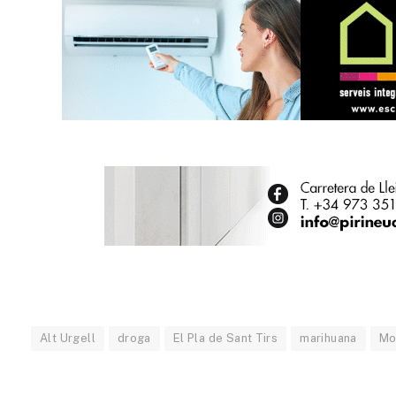
Alt Urgell
droga
El Pla de Sant Tirs
marihuana
Mo