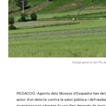
Imatge general del Pla d
REDACCIÓ.- Agents dels Mossos d’Esquadra han det
autor d’un delicte contra la salut pública i defrauda
investigacions obertes fa uns dies després de tenir 