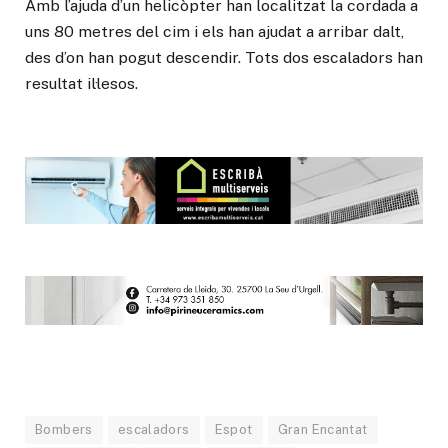
Amb l’ajuda d’un helicòpter han localitzat la cordada a
uns 80 metres del cim i els han ajudat a arribar dalt,
des d’on han pogut descendir. Tots dos escaladors han
resultat il·lesos.
Bombers
escaladors
Espot
Gran Encantat