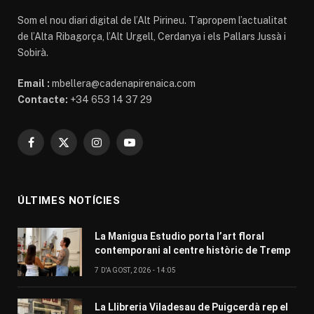
Som el nou diari digital de l’Alt Pirineu. T’apropem l’actualitat
de l’Alta Ribagorça, l’Alt Urgell, Cerdanya i els Pallars Jussà i
Sobirà.
Email :
mbellera@cadenapirenaica.com
Contacte:
+34 653 14 37 29
Facebook
X
Instagram
YouTube
(Twitter)
ÚLTIMES NOTÍCIES
La Manigua Estudio porta l’art floral
contemporani al centre històric de Tremp
7 D'AGOST, 2026 - 14:05
La Llibreria Viladesau de Puigcerdà rep el