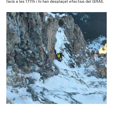
l’avís a les 17.11h i hi han desplaçat efectius del GRAE.