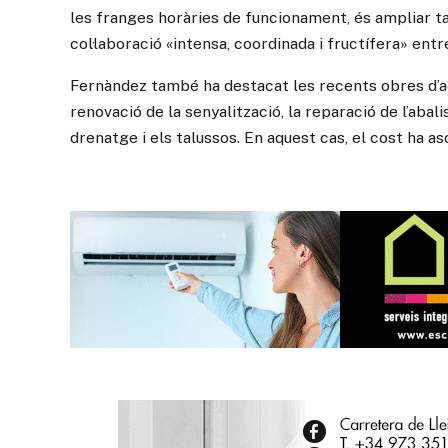
les franges horàries de funcionament, és ampliar t
col·laboració «intensa, coordinada i fructífera» entr
Fernàndez també ha destacat les recents obres d’ad
renovació de la senyalització, la reparació de l’abal
drenatge i els talussos. En aquest cas, el cost ha a