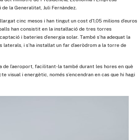
i de la Generalitat, Juli Fernàndez.
allargat cinc mesos i han tingut un cost d’1,05 milions d’euros
lls han consistit en la instal·lació de tres torres
 captació i bateries d’energia solar. També s’ha adequat la
laterals, i s’ha instal·lat un far d’aeròdrom a la torre de
va de l’aeroport, facilitant-la també durant les hores en què
acte visual i energètic, només s’encendran en cas que hi hagi