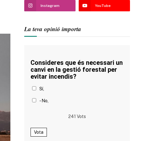
Instagram
YouTube
La teva opinió importa
Consideres que és necessari un
canvi en la gestió forestal per
evitar incendis?
Sí,
- No,
241
Vots
Vota