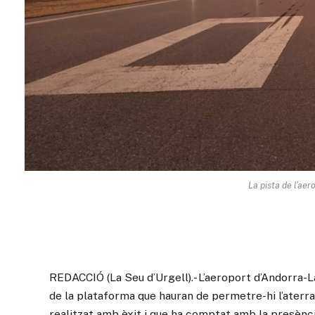
La pista de l'aer
REDACCIÓ (La Seu d’Urgell).- L’aeroport d’Andorra-L
de la plataforma que hauran de permetre-hi l’aterra
realitzat amb èxit i que ha comptat amb la presènc