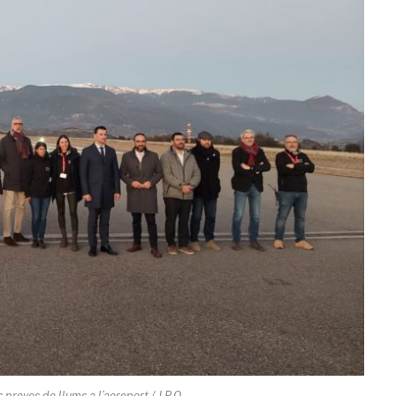
 proves de llums a l’aeroport./ J.P.O.