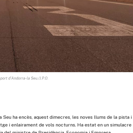
oport d'Andorra-la Seu./J.P.O.
a Seu ha encès, aquest dimecres, les noves llums de la pista i
tge i enlairament de vols nocturns. Ha estat en un simulacre
ia del ministre de Presidència, Economia i Empresa