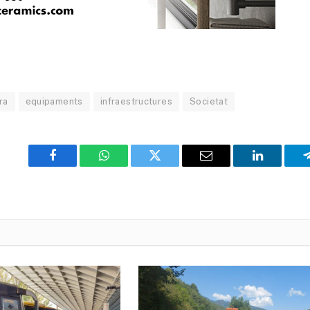
ra
equipaments
infraestructures
Societat
Facebook
WhatsApp
Twitter
Email
LinkedIn