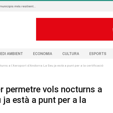
Neix al Pirineu l’Ecoradar Urbà, una eina per crear municipis més resilients al canvi climàtic
EDI AMBIENT
ECONOMIA
CULTURA
ESPORTS
turns a l’Aeroport d’Andorra-La Seu ja està a punt per a la certificació
er permetre vols nocturns a
 ja està a punt per a la