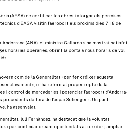
Aèria (AESA) de certificar les obres i atorgar els permisos
tècnics d’EASA visitin l’aeroport els pròxims dies 7 i 8 de
s Andorrana (ANA), el ministre Gallardo s’ha mostrat satisfet
ges horàries operàries, obrint la porta a nous horaris de vol
ió».
Govern com de la Generalitat «per fer créixer aquesta
esenclavament», i s’ha referit al proper repte de la
ones i control de mercaderies i potenciar l’aeroport d’Andorra-
s procedents de fora de l’espai Schengen». Un punt
 ve, ha assenyalat.
neralitat, Juli Fernàndez, ha destacat que la voluntat
ura per continuar creant oportunitats al territori; ampliar