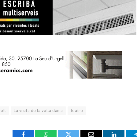
gell
La visita de la vella dama
teatre