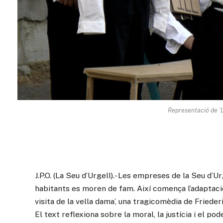
Representació de 'La
J.P.O. (La Seu d’Urgell).- Les empreses de la Seu d’Ur
habitants es moren de fam. Així comença l’adaptació
visita de la vella dama’, una tragicomèdia de Friede
El text reflexiona sobre la moral, la justícia i el pod