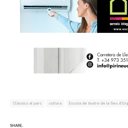
Clàssics al parc
cultura
Escola de teatre de la Seu d'Ur
SHARE.