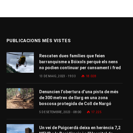
PUBLICACIONS MÉS VISTES
Rescaten dues famílies que feien
barranquisme a Bóixols perquè els nens
no podien continuar per cansament i fred
13 DE MAIG, 2023 - 19:33
18.028
Denuncien l’obertura d’una pista de més
de 300 metres de llarg en una zona
boscosa protegida de Coll de Nargó
5 DE SETEMBRE, 2023 - 08:00
17.225
Un veí de Puigcerdà deixa en herència 7,2