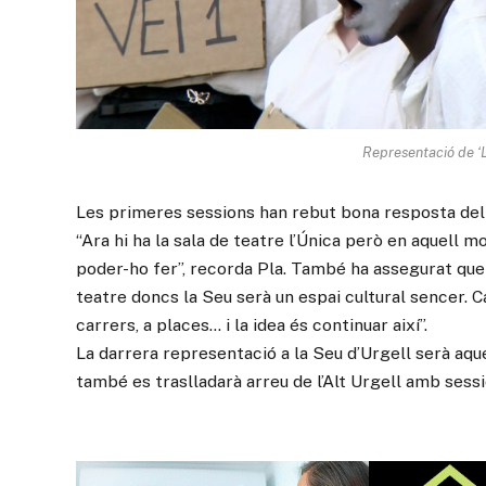
Representació de ‘La
Les primeres sessions han rebut bona resposta del pú
“Ara hi ha la sala de teatre l’Única però en aquell
poder-ho fer”, recorda Pla. També ha assegurat que “
teatre doncs la Seu serà un espai cultural sencer. 
carrers, a places… i la idea és continuar així”.
La darrera representació a la Seu d’Urgell serà aque
també es traslladarà arreu de l’Alt Urgell amb sessi