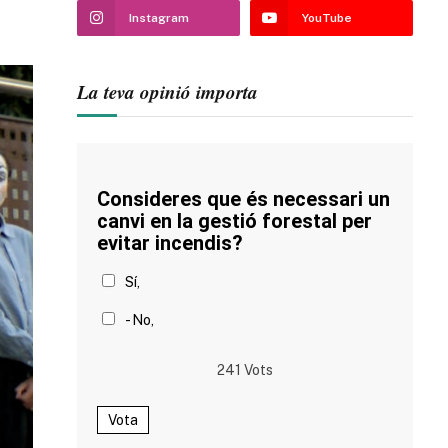
Instagram
YouTube
La teva opinió importa
Consideres que és necessari un
canvi en la gestió forestal per
evitar incendis?
Sí,
- No,
241
Vots
Vota