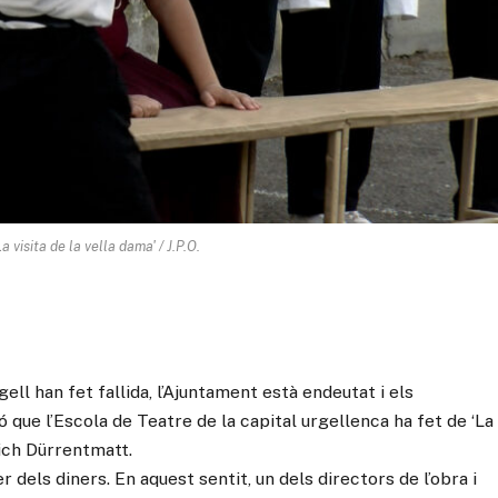
 visita de la vella dama' / J.P.O.
gell han fet fallida, l’Ajuntament està endeutat i els
 que l’Escola de Teatre de la capital urgellenca ha fet de ‘La
rich Dürrentmatt.
er dels diners. En aquest sentit, un dels directors de l’obra i