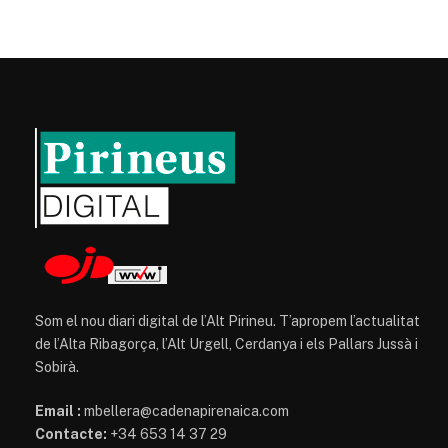
Som el nou diari digital de l’Alt Pirineu. T’apropem l’actualitat
de l’Alta Ribagorça, l’Alt Urgell, Cerdanya i els Pallars Jussà i
Sobirà.
Email :
mbellera@cadenapirenaica.com
Contacte:
+34 653 14 37 29