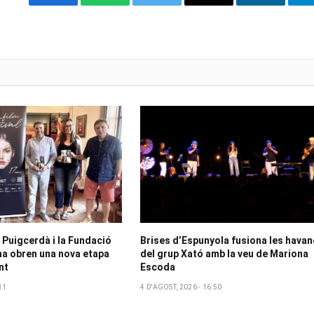
Facebook
WhatsApp
Twitter
Email
LinkedIn
 Puigcerdà i la Fundació
Brises d’Espunyola fusiona les hava
a obren una nova etapa
del grup Xató amb la veu de Mariona
nt
Escoda
31
4 D'AGOST, 2026 - 16:50