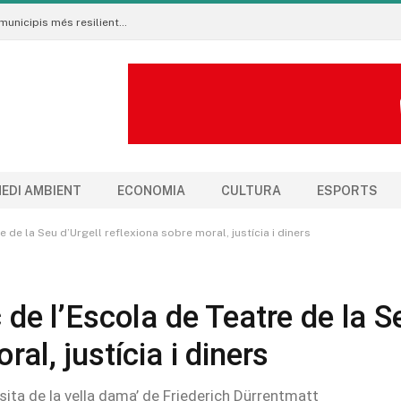
Neix al Pirineu l’Ecoradar Urbà, una eina per crear municipis més resilients al canvi climàtic
EDI AMBIENT
ECONOMIA
CULTURA
ESPORTS
e de la Seu d’Urgell reflexiona sobre moral, justícia i diners
c de l’Escola de Teatre de la S
ral, justícia i diners
sita de la vella dama’ de Friederich Dürrentmatt