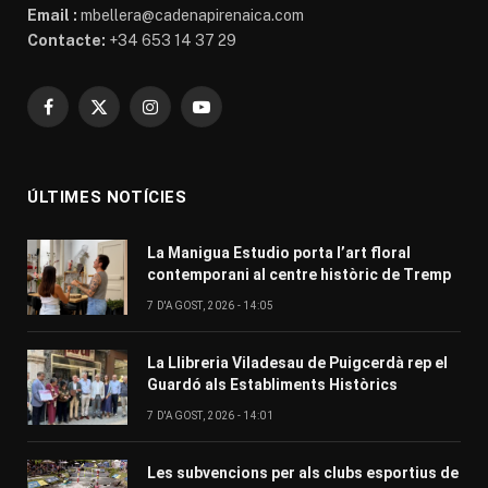
Email :
mbellera@cadenapirenaica.com
Contacte:
+34 653 14 37 29
Facebook
X
Instagram
YouTube
(Twitter)
ÚLTIMES NOTÍCIES
La Manigua Estudio porta l’art floral
contemporani al centre històric de Tremp
7 D'AGOST, 2026 - 14:05
La Llibreria Viladesau de Puigcerdà rep el
Guardó als Establiments Històrics
7 D'AGOST, 2026 - 14:01
Les subvencions per als clubs esportius de