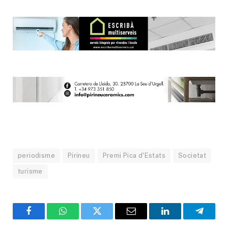
periodisme
Pirineu
Premi Pica d'Estats
Societat
turisme
Facebook
WhatsApp
Twitter
Email
LinkedIn
Telegr