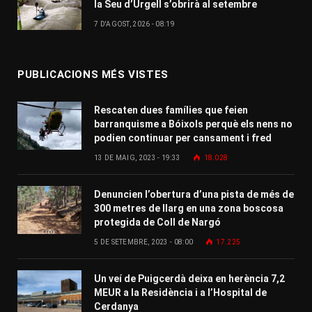
la Seu d’Urgell s’obrirà al setembre
7 D'AGOST, 2026 - 08:19
PUBLICACIONS MÉS VISTES
Rescaten dues famílies que feien
barranquisme a Bóixols perquè els nens no
podien continuar per cansament i fred
13 DE MAIG, 2023 - 19:33
18.028
Denuncien l’obertura d’una pista de més de
300 metres de llarg en una zona boscosa
protegida de Coll de Nargó
5 DE SETEMBRE, 2023 - 08:00
17.225
Un veí de Puigcerdà deixa en herència 7,2
MEUR a la Residència i a l’Hospital de
Cerdanya