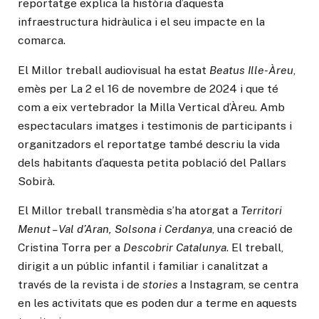
reportatge explica la història d’aquesta
infraestructura hidràulica i el seu impacte en la
comarca.
El Millor treball audiovisual ha estat
Beatus Ille-Àreu
,
emès per La 2 el 16 de novembre de 2024 i que té
com a eix vertebrador la Milla Vertical d’Àreu. Amb
espectaculars imatges i testimonis de participants i
organitzadors el reportatge també descriu la vida
dels habitants d’aquesta petita població del Pallars
Sobirà.
El Millor treball transmèdia s’ha atorgat a
Territori
Menut – Val d’Aran, Solsona i Cerdanya
, una creació de
Cristina Torra per a
Descobrir Catalunya
. El treball,
dirigit a un públic infantil i familiar i canalitzat a
través de la revista i de
stories
a Instagram, se centra
en les activitats que es poden dur a terme en aquests