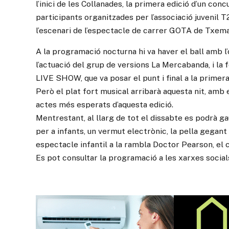
l’inici de les Collanades, la primera edició d’un co
participants organitzades per l’associació juvenil T2
l’escenari de l’espectacle de carrer GOTA de Txema 
A la programació nocturna hi va haver el ball amb l
l’actuació del grup de versions La Mercabanda, i la 
LIVE SHOW, que va posar el punt i final a la primera
Però el plat fort musical arribarà aquesta nit, amb 
actes més esperats d’aquesta edició.
Mentrestant, al llarg de tot el dissabte es podrà gau
per a infants, un vermut electrònic, la pella gegan
espectacle infantil a la rambla Doctor Pearson, el c
Es pot consultar la programació a les xarxes socials