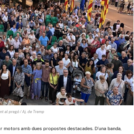
nt al pregó / Aj. de Tremp
far motors amb dues propostes destacades. D’una banda,