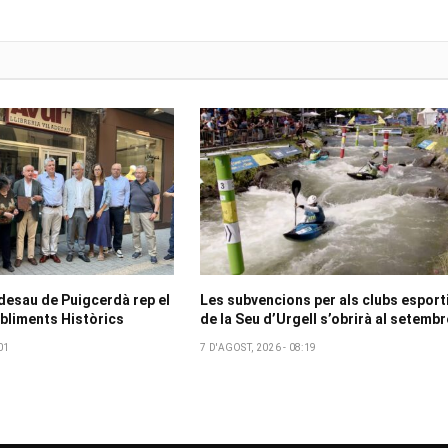
adesau de Puigcerdà rep el
Les subvencions per als clubs esport
bliments Històrics
de la Seu d’Urgell s’obrirà al setembr
01
7 D'AGOST, 2026 - 08:19