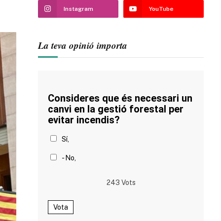
Instagram
YouTube
La teva opinió importa
Consideres que és necessari un
canvi en la gestió forestal per
evitar incendis?
Sí,
- No,
243
Vots
Vota