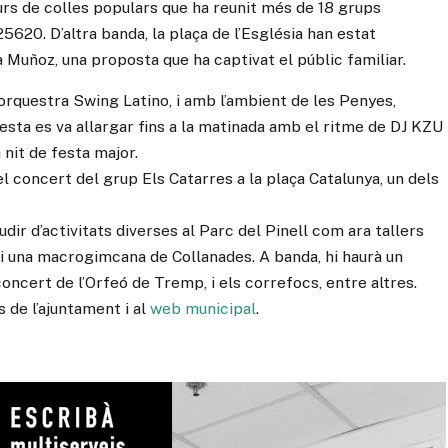
ncurs de colles populars que ha reunit més de 18 grups
5620. D’altra banda, la plaça de l’Església han estat
Muñoz, una proposta que ha captivat el públic familiar.
’orquestra Swing Latino, i amb l’ambient de les Penyes,
festa es va allargar fins a la matinada amb el ritme de DJ KZU
 nit de festa major.
el concert del grup Els Catarres a la plaça Catalunya, un dels
dir d’activitats diverses al Parc del Pinell com ara tallers
t i una macrogimcana de Collanades. A banda, hi haurà un
oncert de l’Orfeó de Tremp, i els correfocs, entre altres.
 de l’ajuntament i al
web municipal
.