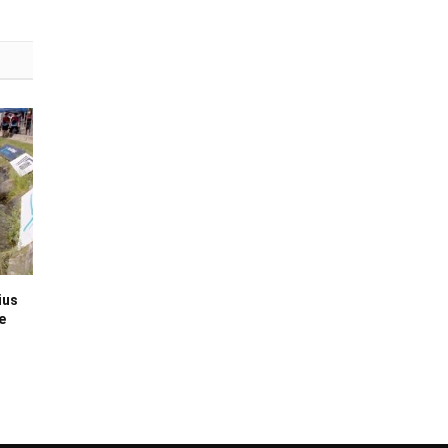
ius
e