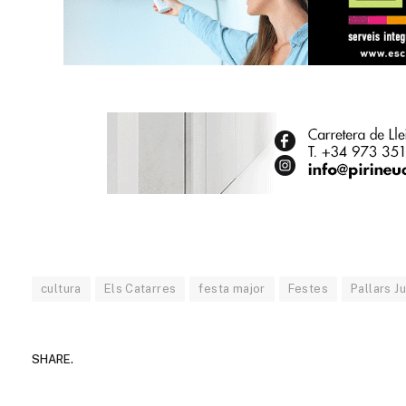
cultura
Els Catarres
festa major
Festes
Pallars J
SHARE.