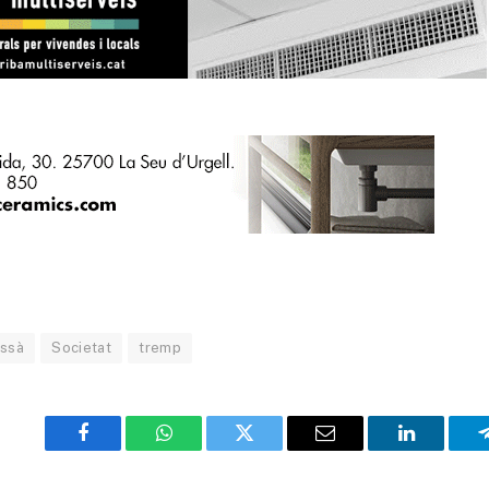
ussà
Societat
tremp
Facebook
WhatsApp
Twitter
Email
LinkedIn