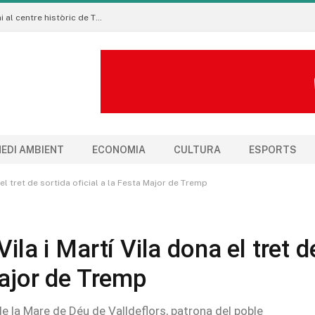
La Manigua Estudio porta l’art floral contemporani al centre històric de Tremp
EDI AMBIENT
ECONOMIA
CULTURA
ESPORTS
 el tret de sortida oficial a la Festa Major de Tremp
ila i Martí Vila dona el tret d
Major de Tremp
 de la Mare de Déu de Valldeflors, patrona del poble