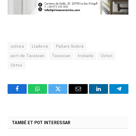
cultura
Lladorre
Pallars Sobirà
port de Tavascan
Tavascan
trobada
Uston
Ustou
Facebook
WhatsApp
Twitter
Email
LinkedIn
Telegr
TAMBÉ ET POT INTERESSAR