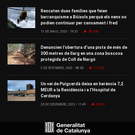
Rescaten dues famílies que feien
barranquisme a Bóixols perquè els nens no
podien continuar per cansament i fred
13 DE MAIG, 2023 - 19:33
18.028
Denuncien l’obertura d’una pista de més de
300 metres de llarg en una zona boscosa
protegida de Coll de Nargó
5 DE SETEMBRE, 2023 - 08:00
17.225
Un veí de Puigcerdà deixa en herència 7,2
MEUR a la Residència i a l’Hospital de
Cerdanya
20 DE DESEMBRE, 2022 - 11:49
9.530