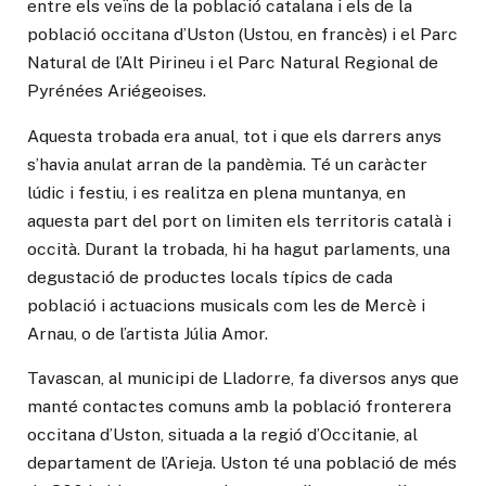
entre els veïns de la població catalana i els de la
població occitana d’Uston (Ustou, en francès) i el Parc
Natural de l’Alt Pirineu i el Parc Natural Regional de
Pyrénées Ariégeoises.
Aquesta trobada era anual, tot i que els darrers anys
s’havia anulat arran de la pandèmia. Té un caràcter
lúdic i festiu, i es realitza en plena muntanya, en
aquesta part del port on limiten els territoris català i
occità. Durant la trobada, hi ha hagut parlaments, una
degustació de productes locals típics de cada
població i actuacions musicals com les de Mercè i
Arnau, o de l’artista Júlia Amor.
Tavascan, al municipi de Lladorre, fa diversos anys que
manté contactes comuns amb la població fronterera
occitana d’Uston, situada a la regió d’Occitanie, al
departament de l’Arieja. Uston té una població de més