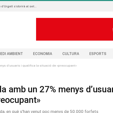
Les subvencions per als clubs esportius de la Seu d’Urgell s’obrirà al setembre
EDI AMBIENT
ECONOMIA
CULTURA
ESPORTS
s d’usuaris i qualifica la situació de «preocupant»
ada amb un 27% menys d’usuar
preocupant»
ada, en què s'han venut poc menys de 50.000 forfets