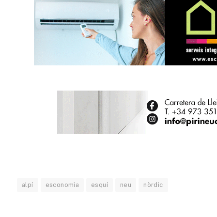
alpí
esconomia
esquí
neu
nòrdic