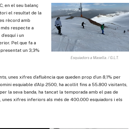
, en el seu balanç
ri el resultat de la
res rècord amb
% més respecte a
d’esquí i un
ior. Pel que fa a
representat un 3,3%
Esquiadors a Masella. / G.L.T.
nts, unes xifres d’afluència que queden prop d’un 8,1% per
omini esquiable d’Alp 2500, ha acollit fins a 55.800 visitants,
per la seva banda, ha tancat la temporada amb el pas de
, unes xifres inferiors als més de 400.000 esquiadors i els