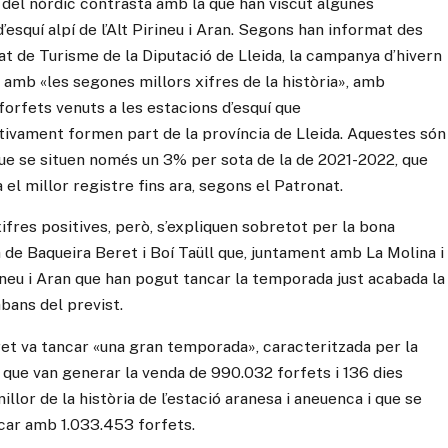
ó del nòrdic contrasta amb la que han viscut algunes
’esquí alpí de l’Alt Pirineu i Aran. Segons han informat des
at de Turisme de la Diputació de Lleida, la campanya d’hivern
 amb «les segones millors xifres de la història», amb
forfets venuts a les estacions d’esquí que
tivament formen part de la província de Lleida. Aquestes són
que se situen només un 3% per sota de la de 2021-2022, que
el millor registre fins ara, segons el Patronat.
ifres positives, però, s’expliquen sobretot per la bona
de Baqueira Beret i Boí Taüll que, juntament amb La Molina i
rineu i Aran que han pogut tancar la temporada just acabada la
bans del previst.
et va tancar «una gran temporada», caracteritzada per la
, que van generar la venda de 990.032 forfets i 136 dies
llor de la història de l’estació aranesa i aneuenca i que se
car amb 1.033.453 forfets.