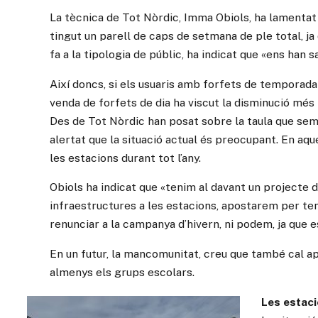
La tècnica de Tot Nòrdic, Imma Obiols, ha lamentat 
tingut un parell de caps de setmana de ple total, j
fa a la tipologia de públic, ha indicat que «ens han 
Així doncs, si els usuaris amb forfets de temporada 
venda de forfets de dia ha viscut la disminució més
Des de Tot Nòrdic han posat sobre la taula que se
alertat que la situació actual és preocupant. En aqu
les estacions durant tot l’any.
Obiols ha indicat que «tenim al davant un projecte
infraestructures a les estacions, apostarem per ten
renunciar a la campanya d’hivern, ni podem, ja que 
En un futur, la mancomunitat, creu que també cal ap
almenys els grups escolars.
Les estaci