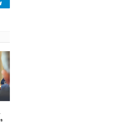
Telegram
r
os