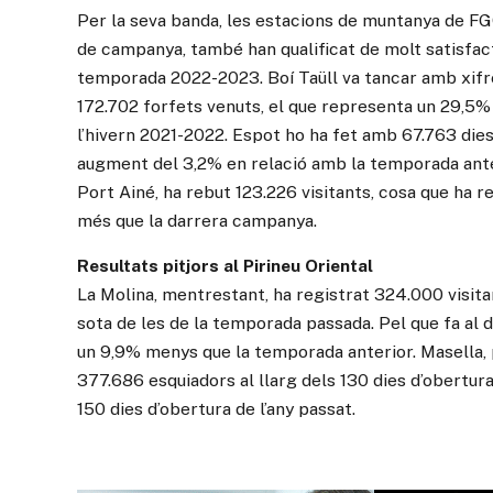
Per la seva banda, les estacions de muntanya de FGC
de campanya, també han qualificat de molt satisfacto
temporada 2022-2023. Boí Taüll va tancar amb xif
172.702 forfets venuts, el que representa un 29,5
l’hivern 2021-2022. Espot ho ha fet amb 67.763 dies 
augment del 3,2% en relació amb la temporada anter
Port Ainé, ha rebut 123.226 visitants, cosa que ha 
més que la darrera campanya.
Resultats pitjors al Pirineu Oriental
La Molina, mentrestant, ha registrat 324.000 visita
sota de les de la temporada passada. Pel que fa al d
un 9,9% menys que la temporada anterior. Masella, 
377.686 esquiadors al llarg dels 130 dies d’obertura
150 dies d’obertura de l’any passat.