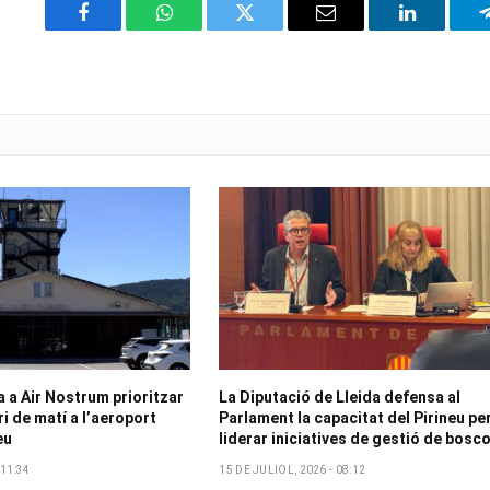
Facebook
WhatsApp
Twitter
Email
LinkedIn
a Air Nostrum prioritzar
La Diputació de Lleida defensa al
ri de matí a l’aeroport
Parlament la capacitat del Pirineu pe
eu
liderar iniciatives de gestió de bosc
 11:34
15 DE JULIOL, 2026 - 08:12