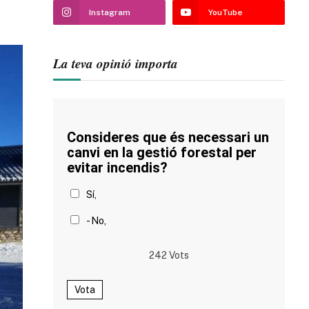
Instagram
YouTube
La teva opinió importa
Consideres que és necessari un
canvi en la gestió forestal per
evitar incendis?
Sí,
- No,
242
Vots
Vota