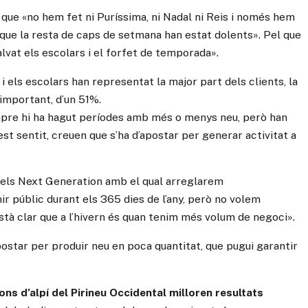
que «no hem fet ni Puríssima, ni Nadal ni Reis i només hem
a que la resta de caps de setmana han estat dolents». Pel que
salvat els escolars i el forfet de temporada».
i els escolars han representat la major part dels clients, la
 important, d’un 51%.
mpre hi ha hagut períodes amb més o menys neu, però han
est sentit, creuen que s’ha d’apostar per generar activitat a
 dels Next Generation amb el qual arreglarem
ir públic durant els 365 dies de l’any, però no volem
està clar que a l’hivern és quan tenim més volum de negoci».
ostar per produir neu en poca quantitat, que pugui garantir
ons d’alpí del Pirineu Occidental milloren resultats