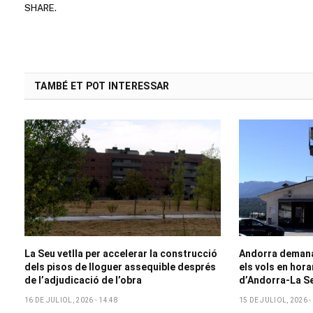
SHARE.
TAMBÉ ET POT INTERESSAR
La Seu vetlla per accelerar la construcció
Andorra demana 
dels pisos de lloguer assequible després
els vols en hora
de l’adjudicació de l’obra
d’Andorra-La S
16 DE JULIOL, 2026 - 14:48
15 DE JULIOL, 2026 -