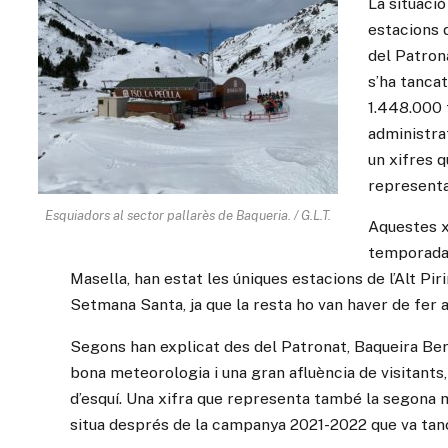
La situaci
estacions d
del Patron
s’ha tancat
1.448.000 
administra
un xifres 
representa 
Esquiadors al sector pallarès de Baqueria. / G.L.T.
Aquestes x
temporada 
Masella, han estat les úniques estacions de l’Alt Pi
Setmana Santa, ja que la resta ho van haver de fer a
Segons han explicat des del Patronat, Baqueira Ber
bona meteorologia i una gran afluència de visitants
d’esquí. Una xifra que representa també la segona mi
situa després de la campanya 2021-2022 que va tan