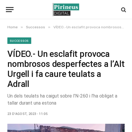
»
»
Home
Successos
VÍDEO.- Un esclafit provoca nombrosos desperfectes a l’Alt Urgell i fa caure teulats a Adrall
SUCCESSOS
VÍDEO.- Un esclafit provoca
nombrosos desperfectes a l’Alt
Urgell i fa caure teulats a
Adrall
Un dels teulats ha caigut sobre l’N-260 i l’ha obligat a
tallar durant una estona
23 D'AGOST, 2023 - 11:05