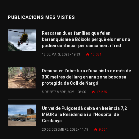
PUBLICACIONS MÉS VISTES
Rescaten dues famílies que feien
barranquisme a Bóixols perquè els nens no
podien continuar per cansament i fred
13 DE MAIG, 2023 - 19:33
18.031
Denuncien l’obertura d’una pista de més de
300 metres de llarg en una zona boscosa
protegida de Coll de Nargó
5 DE SETEMBRE, 2023 - 08:00
17.225
Un veí de Puigcerdà deixa en herència 7,2
MEUR a la Residència i a l’Hospital de
Cerdanya
20 DE DESEMBRE, 2022 - 11:49
9.531