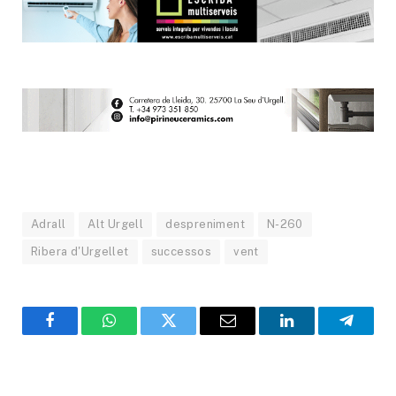
Adrall
Alt Urgell
despreniment
N-260
Ribera d'Urgellet
successos
vent
Facebook
WhatsApp
Twitter
Email
LinkedIn
Telegr