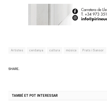
Artistes
cerdanya
cultura
música
Prats i Sansor
SHARE.
TAMBÉ ET POT INTERESSAR