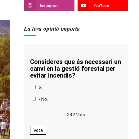
Instagram
YouTube
La teva opinió importa
Consideres que és necessari un
canvi en la gestió forestal per
evitar incendis?
Sí,
- No,
242
Vots
Vota