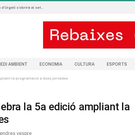
Les subvencions per als clubs esportius de la Seu d’Urgell s’obrirà al setembre
EDI AMBIENT
ECONOMIA
CULTURA
ESPORTS
ampliant la programació a dues jornades
lebra la 5a edició ampliant la
es
vendres vespre