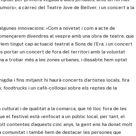
mors», a càrrec del Teatre Jove de Bellver, i un concert a la
 algunes innovacions: «Com a novetat i com a acte de
 Començarem divendres al vespre amb una obra de teatre, que
íem tingut cap actuació teatral a Sons de l’Era, i un concert
s portar un concert de fora del territori amb la voluntat
uma a trobar més a les zones urbanes, i dissabte hem optat
dia i fins mitjanit hi haurà concerts d’artistes locals, fira
s,
foodtrucks
i un cafè-col·loqui sobre els reptes de la
cultural i de qualitat a la comarca, que té lloc fora de les
 el festival està «enfocat a un públic local, per tant, el
lt contentes d’aquests cinc anys, la gent ens ha donat molt
a comunitat i també hem de destacar les persones que