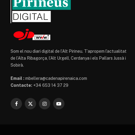
Som el nou diari digital de l’Alt Pirineu. T’apropem l’actualitat
de l’Alta Ribagorça, l’Alt Urgell, Cerdanya i els Pallars Jussà i
Sobirà.
Email :
mbellera@cadenapirenaica.com
Contacte:
+34 653 14 37 29
Facebook
X
Instagram
YouTube
(Twitter)