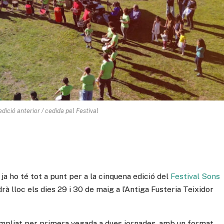
edició anterior / cedida pel Festival
i ja ho té tot a punt per a la cinquena edició del
Festival Sons
rà lloc els dies 29 i 30 de maig a l’Antiga Fusteria Teixidor
a ampliat per primera vegada a dues jornades, amb un format