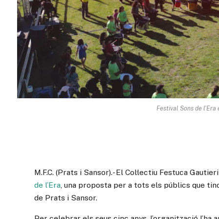
Festival Sons de l'Era 
M.F.C. (Prats i Sansor).- El Col·lectiu Festuca Gautier
de l’Era
, una proposta per a tots els públics que tind
de Prats i Sansor.
Per celebrar els seus cinc anys, l’organització l’h