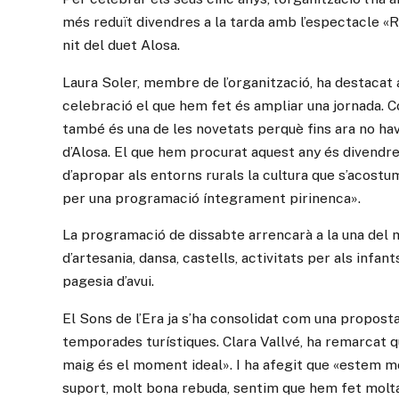
més reduït divendres a la tarda amb l’espectacle «Ru
nit del duet Alosa.
Laura Soler, membre de l’organització, ha destacat
celebració el que hem fet és ampliar una jornada.
també és una de les novetats perquè fins ara no hav
d’Alosa. El que hem procurat aquest any és divendre
d’apropar als entorns rurals la cultura que s’acost
per una programació íntegrament pirinenca».
La programació de dissabte arrencarà a la una del mig
d’artesania, dansa, castells, activitats per als infant
pagesia d’avui.
El Sons de l’Era ja s’ha consolidat com una proposta 
temporades turístiques. Clara Vallvé, ha remarcat que
maig és el moment ideal». I ha afegit que «estem mo
suport, molt bona rebuda, sentim que hem fet molt