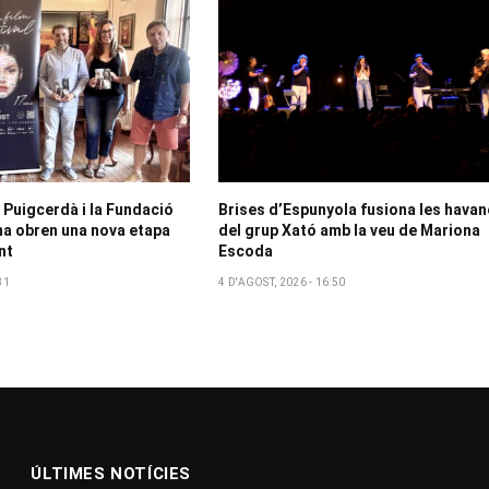
 Puigcerdà i la Fundació
Brises d’Espunyola fusiona les hava
a obren una nova etapa
del grup Xató amb la veu de Mariona
nt
Escoda
31
4 D'AGOST, 2026 - 16:50
ÚLTIMES NOTÍCIES