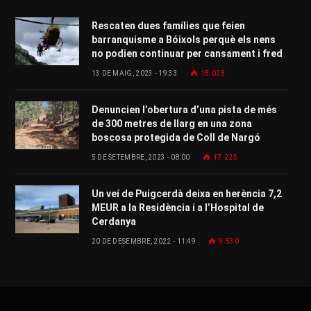
Rescaten dues famílies que feien
barranquisme a Bóixols perquè els nens
no podien continuar per cansament i fred
13 DE MAIG, 2023 - 19:33
18.028
Denuncien l’obertura d’una pista de més
de 300 metres de llarg en una zona
boscosa protegida de Coll de Nargó
5 DE SETEMBRE, 2023 - 08:00
17.225
Un veí de Puigcerdà deixa en herència 7,2
MEUR a la Residència i a l’Hospital de
Cerdanya
20 DE DESEMBRE, 2022 - 11:49
9.530