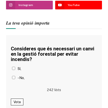
Instagram
YouTube
La teva opinió importa
Consideres que és necessari un canvi
en la gestió forestal per evitar
incendis?
Sí,
- No,
242
Vots
Vota