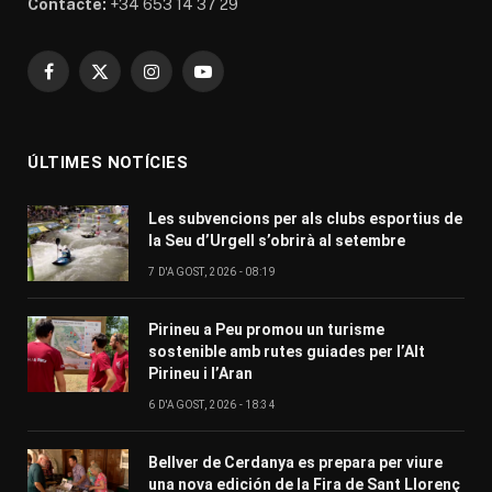
Contacte:
+34 653 14 37 29
Facebook
X
Instagram
YouTube
(Twitter)
ÚLTIMES NOTÍCIES
Les subvencions per als clubs esportius de
la Seu d’Urgell s’obrirà al setembre
7 D'AGOST, 2026 - 08:19
Pirineu a Peu promou un turisme
sostenible amb rutes guiades per l’Alt
Pirineu i l’Aran
6 D'AGOST, 2026 - 18:34
Bellver de Cerdanya es prepara per viure
una nova edición de la Fira de Sant Llorenç