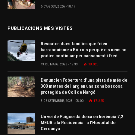
6 D'AGOST, 2026 - 18:17
PUBLICACIONS MÉS VISTES
Rescaten dues famílies que feien
barranquisme a Bóixols perquè els nens no
podien continuar per cansament i fred
13 DE MAIG, 2023 - 19:33
18.028
Denuncien l’obertura d’una pista de més de
300 metres de llarg en una zona boscosa
protegida de Coll de Nargó
5 DE SETEMBRE, 2023 - 08:00
17.225
Un veí de Puigcerdà deixa en herència 7,2
MEUR a la Residència i a l’Hospital de
Cerdanya