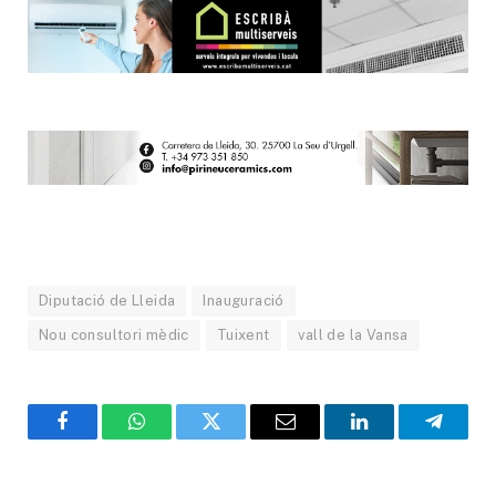
Diputació de Lleida
Inauguració
Nou consultori mèdic
Tuixent
vall de la Vansa
Facebook
WhatsApp
Twitter
Email
LinkedIn
Telegr