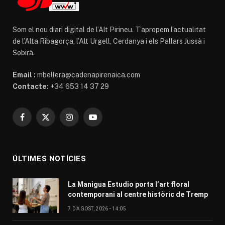
Som el nou diari digital de l’Alt Pirineu. T’apropem l’actualitat
de l’Alta Ribagorça, l’Alt Urgell, Cerdanya i els Pallars Jussà i
Sobirà.
Email :
mbellera@cadenapirenaica.com
Contacte:
+34 653 14 37 29
Facebook
X
Instagram
YouTube
(Twitter)
ÚLTIMES NOTÍCIES
La Manigua Estudio porta l’art floral
contemporani al centre històric de Tremp
7 D'AGOST, 2026 - 14:05