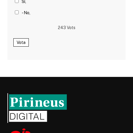
Sí,
- No,
243
Vots
Vota