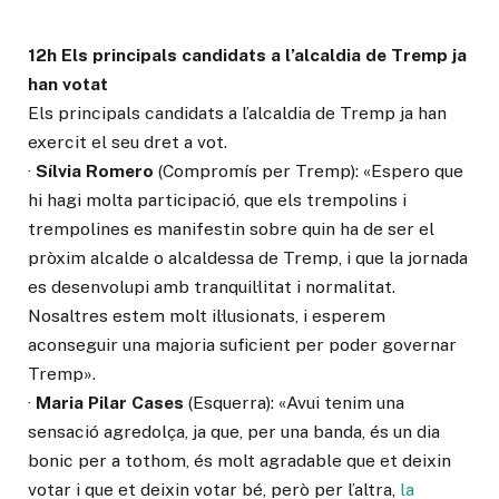
12h Els principals candidats a l’alcaldia de Tremp ja
han votat
Els principals candidats a l’alcaldia de Tremp ja han
exercit el seu dret a vot.
·
Sílvia Romero
(Compromís per Tremp): «Espero que
hi hagi molta participació, que els trempolins i
trempolines es manifestin sobre quin ha de ser el
pròxim alcalde o alcaldessa de Tremp, i que la jornada
es desenvolupi amb tranquil·litat i normalitat.
Nosaltres estem molt il·lusionats, i esperem
aconseguir una majoria suficient per poder governar
Tremp».
·
Maria Pilar Cases
(Esquerra): «Avui tenim una
sensació agredolça, ja que, per una banda, és un dia
bonic per a tothom, és molt agradable que et deixin
votar i que et deixin votar bé, però per l’altra,
la