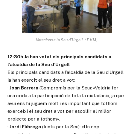
Votacions a la Seu d’Urgell. / E.V.M,.
12:30h Ja han votat els principals candidats a
l’alcaldia de la Seu d’Urgell
Els principals candidats a l’alcaldia de la Seu d’Urgell
ja han exercit el seu dret a vot:
·
Joan Barrera
(Compromís per la Seu): «Voldria fer
una crida a la participació de tota la ciutadania, ja que
avui ens hi juguem molt i és important que tothom
exerceixi el seu dret a vot per escollir el millor
projecte per a tothom».
·
Jordi Fàbrega
(Junts per la Seu): «Un cop