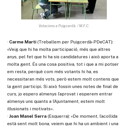
Votacions a Puigcerdà. / M.F.C.
·
Carme Martí
(Treballem per Puigcerdà-PDeCAT):
«Veig que hi ha molta participació, més que altres
anys, pel fet que hi ha sis candidatures i això aporta a
molta gent. És una cosa positiva, tot i que a mi potser
em resta, perquè com més votants hi ha, es
necessitaran més vots, però estem molt contens que
la gent participi. Si això fossin unes notes de final de
curs, jo espero almenys l’aprovat i esperem entrar
almenys uns quants a l’Ajuntament, estem molt
il·lusionats i motivats».
·
Joan Manel Serra
(Esquerra): «De moment, l’acollida
està sent molt bona, veiem que hi ha un ambient i una