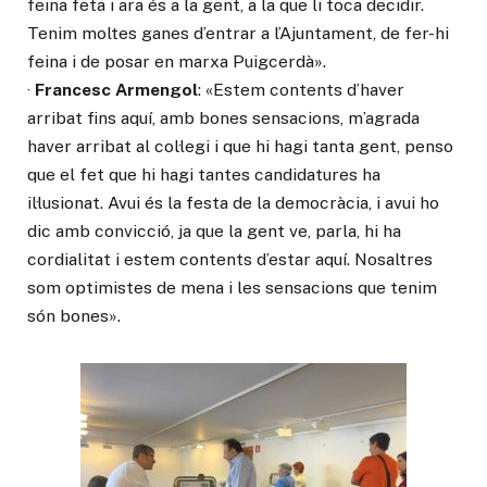
feina feta i ara és a la gent, a la que li toca decidir.
Tenim moltes ganes d’entrar a l’Ajuntament, de fer-hi
feina i de posar en marxa Puigcerdà».
·
Francesc Armengol
: «Estem contents d’haver
arribat fins aquí, amb bones sensacions, m’agrada
haver arribat al col·legi i que hi hagi tanta gent, penso
que el fet que hi hagi tantes candidatures ha
il·lusionat. Avui és la festa de la democràcia, i avui ho
dic amb convicció, ja que la gent ve, parla, hi ha
cordialitat i estem contents d’estar aquí. Nosaltres
som optimistes de mena i les sensacions que tenim
són bones».