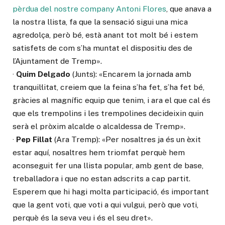
pèrdua del nostre company Antoni Flores
, que anava a
la nostra llista, fa que la sensació sigui una mica
agredolça, però bé, està anant tot molt bé i estem
satisfets de com s’ha muntat el dispositiu des de
l’Ajuntament de Tremp».
·
Quim Delgado
(Junts): «Encarem la jornada amb
tranquil·litat, creiem que la feina s’ha fet, s’ha fet bé,
gràcies al magnífic equip que tenim, i ara el que cal és
que els trempolins i les trempolines decideixin quin
serà el pròxim alcalde o alcaldessa de Tremp».
·
Pep Fillat
(Ara Tremp): «Per nosaltres ja és un èxit
estar aquí, nosaltres hem triomfat perquè hem
aconseguit fer una llista popular, amb gent de base,
treballadora i que no estan adscrits a cap partit.
Esperem que hi hagi molta participació, és important
que la gent voti, que voti a qui vulgui, però que voti,
perquè és la seva veu i és el seu dret».