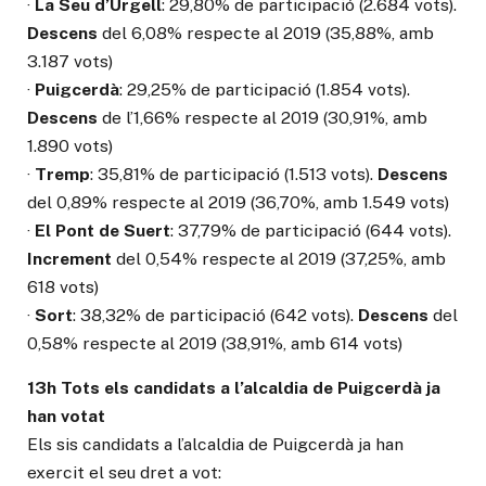
·
La Seu d’Urgell
: 29,80% de participació (2.684 vots).
Descens
del 6,08% respecte al 2019 (35,88%, amb
3.187 vots)
·
Puigcerdà
: 29,25% de participació (1.854 vots).
Descens
de l’1,66% respecte al 2019 (30,91%, amb
1.890 vots)
·
Tremp
: 35,81% de participació (1.513 vots).
Descens
del 0,89% respecte al 2019 (36,70%, amb 1.549 vots)
·
El Pont de Suert
: 37,79% de participació (644 vots).
Increment
del 0,54% respecte al 2019 (37,25%, amb
618 vots)
·
Sort
: 38,32% de participació (642 vots).
Descens
del
0,58% respecte al 2019 (38,91%, amb 614 vots)
13h Tots els candidats a l’alcaldia de Puigcerdà ja
han votat
Els sis candidats a l’alcaldia de Puigcerdà ja han
exercit el seu dret a vot: