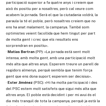
participació superior a fa quatre anys i creiem que
això és positiu per a nosaltres, però cal veure com
acabem la jornada. Serà el que la ciutadania voldrà, la
paraula la té el poble, però nosaltres creiem que no
ens ha anat malament, la campanya. També som
optimistes veient l’acollida que hem tingut per part
de molta gent i crec que els resultats ens
sorprendran en positiu».
·
Matías Bertran
(PP): «La jornada està sent molt
intensa, amb molta gent, amb una participació molt
més alta que altres anys. Esperem treure un parell de
regidors almenys, perquè sembla que tenim força
gent que ens dona suport; esperem ser decisius».
·
Ester Jiménez
(PSC): «Hi ha molta participació i des
del PSC estem molt satisfets que sigui més alta que
altres anys. El poble està decidint i per mi avui és el
dia més tranquil de tota la campanya, perquè ja està la