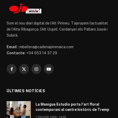
Som el nou diari digital de l’Alt Pirineu. T’apropem l’actualitat
de l’Alta Ribagorça, l’Alt Urgell, Cerdanya i els Pallars Jussà i
Sobirà.
Email :
mbellera@cadenapirenaica.com
Contacte:
+34 653 14 37 29
Facebook
X
Instagram
YouTube
(Twitter)
ÚLTIMES NOTÍCIES
La Manigua Estudio porta l’art floral
contemporani al centre històric de Tremp
7 D'AGOST, 2026 - 14:05