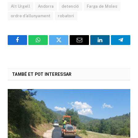
Alt Urgell
Andorra
detenció
Farga de Moles
ordre d'allunyament
robatori
Facebook
WhatsApp
Twitter
Email
LinkedIn
Telegr
TAMBÉ ET POT INTERESSAR