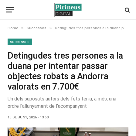
»
»
Home
Successos
Detingudes tres persones a la duana per intentar passar objectes robats a Andorra valorats en 7.700€
SUCCESSOS
Detingudes tres persones a la
duana per intentar passar
objectes robats a Andorra
valorats en 7.700€
Un dels suposats autors dels fets tenia, a més, una
ordre l'allunyament de l'acompanyant
18 DE JUNY, 2026 - 13:50