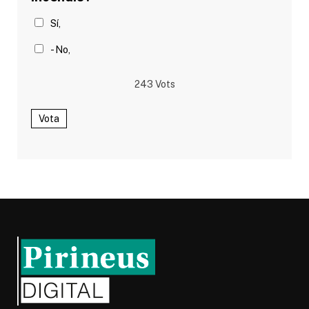
Sí,
- No,
243
Vots
Vota