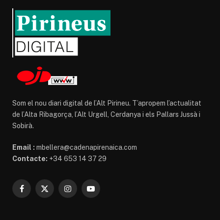
Som el nou diari digital de l’Alt Pirineu. T’apropem l’actualitat
de l’Alta Ribagorça, l’Alt Urgell, Cerdanya i els Pallars Jussà i
Sobirà.
Email :
mbellera@cadenapirenaica.com
Contacte:
+34 653 14 37 29
Facebook
X
Instagram
YouTube
(Twitter)