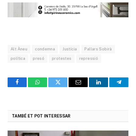
Alt Àneu
condemna
Justícia
Pallars Sobirà
política
presó
protestes
repressió
Facebook
WhatsApp
Twitter
Email
LinkedIn
Telegr
TAMBÉ ET POT INTERESSAR