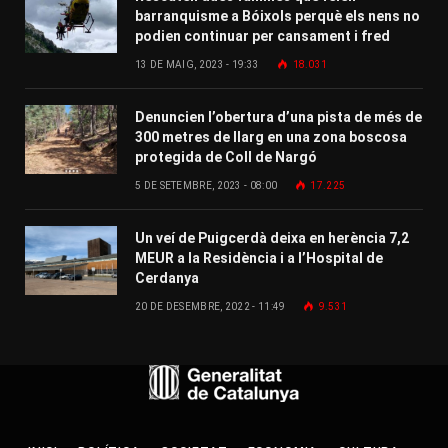
barranquisme a Bóixols perquè els nens no
podien continuar per cansament i fred
13 DE MAIG, 2023 - 19:33
18.031
Denuncien l’obertura d’una pista de més de
300 metres de llarg en una zona boscosa
protegida de Coll de Nargó
5 DE SETEMBRE, 2023 - 08:00
17.225
Un veí de Puigcerdà deixa en herència 7,2
MEUR a la Residència i a l’Hospital de
Cerdanya
20 DE DESEMBRE, 2022 - 11:49
9.531