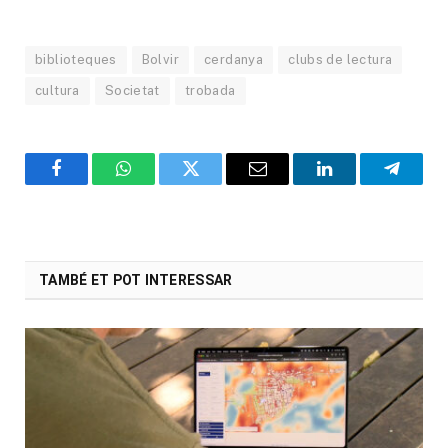
biblioteques
Bolvir
cerdanya
clubs de lectura
cultura
Societat
trobada
Facebook
WhatsApp
Twitter
Email
LinkedIn
Telegr
TAMBÉ ET POT INTERESSAR