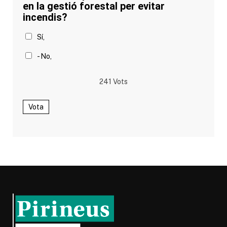
en la gestió forestal per evitar
incendis?
Sí,
- No,
241
Vots
Vota