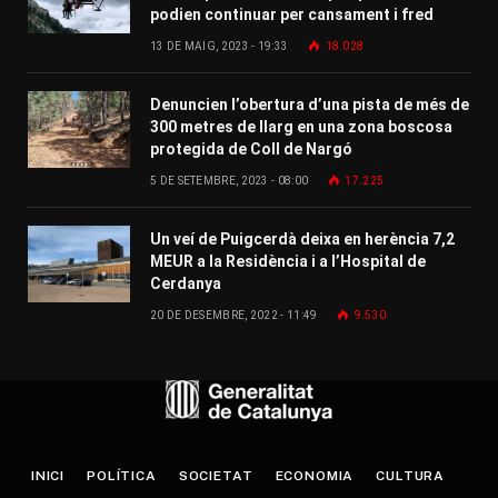
podien continuar per cansament i fred
13 DE MAIG, 2023 - 19:33
18.028
Denuncien l’obertura d’una pista de més de
300 metres de llarg en una zona boscosa
protegida de Coll de Nargó
5 DE SETEMBRE, 2023 - 08:00
17.225
Un veí de Puigcerdà deixa en herència 7,2
MEUR a la Residència i a l’Hospital de
Cerdanya
20 DE DESEMBRE, 2022 - 11:49
9.530
INICI
POLÍTICA
SOCIETAT
ECONOMIA
CULTURA