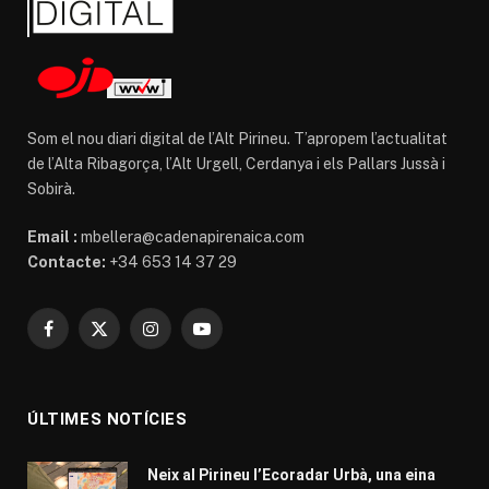
Som el nou diari digital de l’Alt Pirineu. T’apropem l’actualitat
de l’Alta Ribagorça, l’Alt Urgell, Cerdanya i els Pallars Jussà i
Sobirà.
Email :
mbellera@cadenapirenaica.com
Contacte:
+34 653 14 37 29
Facebook
X
Instagram
YouTube
(Twitter)
ÚLTIMES NOTÍCIES
Neix al Pirineu l’Ecoradar Urbà, una eina