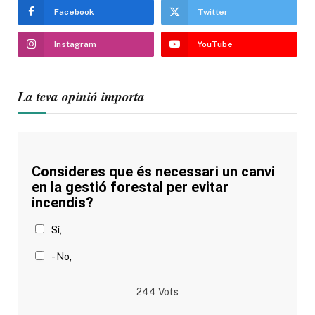
Facebook
Twitter
Instagram
YouTube
La teva opinió importa
Consideres que és necessari un canvi
en la gestió forestal per evitar
incendis?
Sí,
- No,
244
Vots