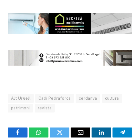
Alt Urgell
Cadí Pedraforca
cerdanya
cultura
patrimoni
revista
Facebook
WhatsApp
Twitter
Email
LinkedIn
Telegr