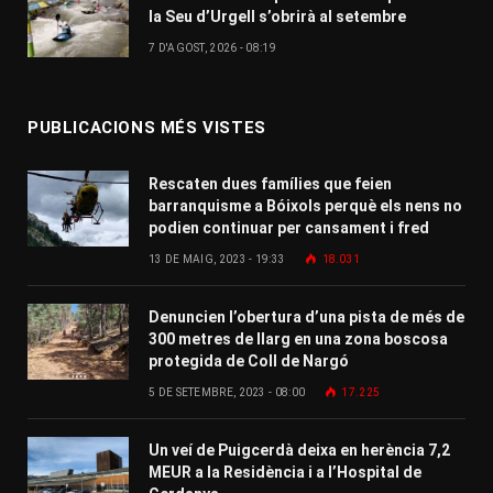
la Seu d’Urgell s’obrirà al setembre
7 D'AGOST, 2026 - 08:19
PUBLICACIONS MÉS VISTES
Rescaten dues famílies que feien
barranquisme a Bóixols perquè els nens no
podien continuar per cansament i fred
13 DE MAIG, 2023 - 19:33
18.031
Denuncien l’obertura d’una pista de més de
300 metres de llarg en una zona boscosa
protegida de Coll de Nargó
5 DE SETEMBRE, 2023 - 08:00
17.225
Un veí de Puigcerdà deixa en herència 7,2
MEUR a la Residència i a l’Hospital de