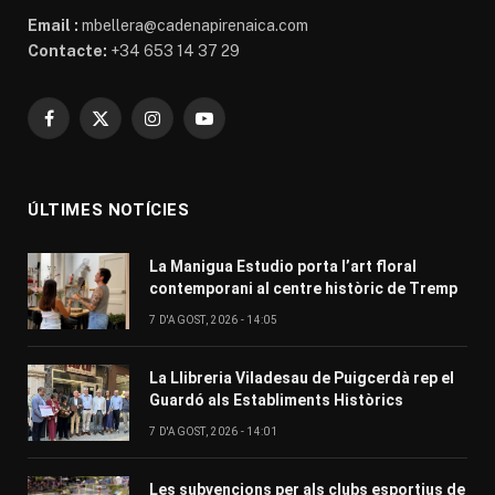
Email :
mbellera@cadenapirenaica.com
Contacte:
+34 653 14 37 29
Facebook
X
Instagram
YouTube
(Twitter)
ÚLTIMES NOTÍCIES
La Manigua Estudio porta l’art floral
contemporani al centre històric de Tremp
7 D'AGOST, 2026 - 14:05
La Llibreria Viladesau de Puigcerdà rep el
Guardó als Establiments Històrics
7 D'AGOST, 2026 - 14:01
Les subvencions per als clubs esportius de