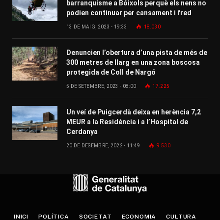
barranquisme a Bóixols perquè els nens no
podien continuar per cansament i fred
13 DE MAIG, 2023 - 19:33
18.030
Denuncien l’obertura d’una pista de més de
300 metres de llarg en una zona boscosa
protegida de Coll de Nargó
5 DE SETEMBRE, 2023 - 08:00
17.225
Un veí de Puigcerdà deixa en herència 7,2
MEUR a la Residència i a l’Hospital de
Cerdanya
20 DE DESEMBRE, 2022 - 11:49
9.530
INICI
POLÍTICA
SOCIETAT
ECONOMIA
CULTURA