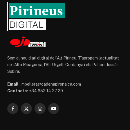
Som el nou diari digital de l’Alt Pirineu. T’apropem l’actualitat
de l’Alta Ribagorça, l’Alt Urgell, Cerdanya i els Pallars Jussà i
Sobirà.
Email :
mbellera@cadenapirenaica.com
Contacte:
+34 653 14 37 29
Facebook
X
Instagram
YouTube
(Twitter)