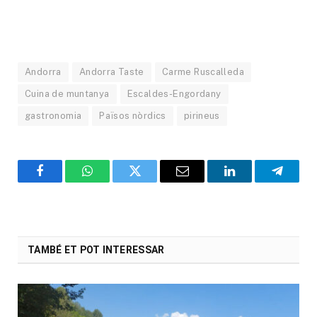
Andorra
Andorra Taste
Carme Ruscalleda
Cuina de muntanya
Escaldes-Engordany
gastronomia
Països nòrdics
pirineus
Facebook
WhatsApp
Twitter
Email
LinkedIn
Telegr
TAMBÉ ET POT INTERESSAR