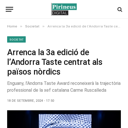
»
»
Home
Societat
Arrenca la 3a edició de l’Andorra Taste centrat als països nòrdics
SOCIETAT
Arrenca la 3a edició de
l’Andorra Taste centrat als
països nòrdics
Enguany, l’Andorra Taste Award reconeixerà la trajectòria
professional de la xef catalana Carme Ruscalleda
18 DE SETEMBRE, 2024 - 17:50