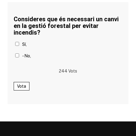
Consideres que és necessari un canvi
en la gestió forestal per evitar
incendis?
Sí,
- No,
244
Vots
Vota