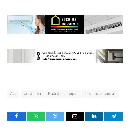
Alp
cerdanya
Padró municipal
tràmits. societat
Facebook
WhatsApp
Twitter
Email
LinkedIn
Telegr