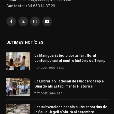
Email :
mbellera@cadenapirenaica.com
Contacte:
+34 653 14 37 29
Facebook
X
Instagram
YouTube
(Twitter)
ÚLTIMES NOTÍCIES
La Manigua Estudio porta l’art floral
contemporani al centre històric de Tremp
7 D'AGOST, 2026 - 14:05
La Llibreria Viladesau de Puigcerdà rep el
Guardó als Establiments Històrics
7 D'AGOST, 2026 - 14:01
Les subvencions per als clubs esportius de
la Seu d’Urgell s’obrirà al setembre