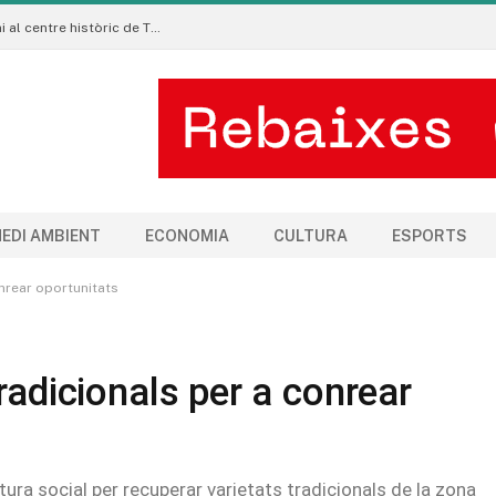
La Manigua Estudio porta l’art floral contemporani al centre històric de Tremp
EDI AMBIENT
ECONOMIA
CULTURA
ESPORTS
onrear oportunitats
radicionals per a conrear
ura social per recuperar varietats tradicionals de la zona