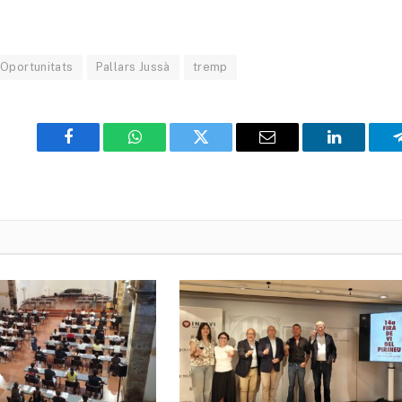
Oportunitats
Pallars Jussà
tremp
Facebook
WhatsApp
Twitter
Email
LinkedIn