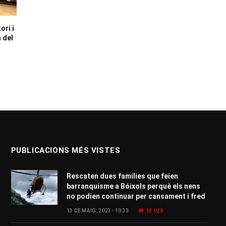
ori i
a del
PUBLICACIONS MÉS VISTES
Rescaten dues famílies que feien
barranquisme a Bóixols perquè els nens
no podien continuar per cansament i fred
13 DE MAIG, 2023 - 19:33
18.028