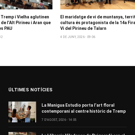
 Tremp i Vielha aglutinen
El maridatge de vi de muntanya, territ
de l’Alt Pirineu i Aran que
cultura és protagonista de la 14a Fir
es PAU
Vi del Pirineu de Talarn
12
4 DE JUNY, 2026 - 09:06
ÚLTIMES NOTÍCIES
La Manigua Estudio porta l’art floral
contemporani al centre històric de Tremp
7 D'AGOST, 2026 - 14:05