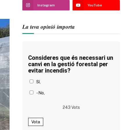
Instagram
YouTube
La teva opinió importa
Consideres que és necessari un
canvi en la gestió forestal per
evitar incendis?
Sí,
- No,
243
Vots
Vota