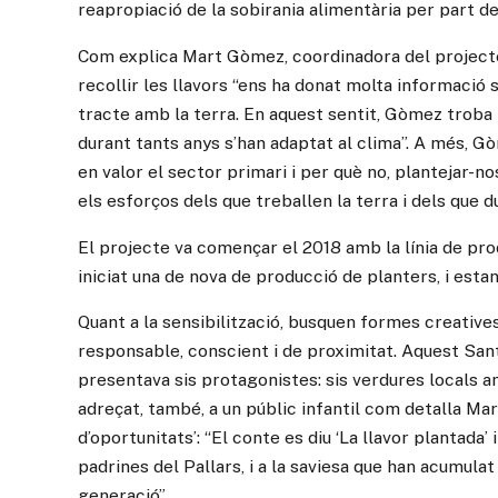
reapropiació de la sobirania alimentària per part de
Com explica Mart Gòmez, coordinadora del projecte, 
recollir les llavors “ens ha donat molta informació
tracte amb la terra. En aquest sentit, Gòmez troba 
durant tants anys s’han adaptat al clima”. A més, 
en valor el sector primari i per què no, plantejar-n
els esforços dels que treballen la terra i dels que 
El projecte va començar el 2018 amb la línia de prod
iniciat una de nova de producció de planters, i esta
Quant a la sensibilització, busquen formes creative
responsable, conscient i de proximitat. Aquest Sant
presentava sis protagonistes: sis verdures locals am
adreçat, també, a un públic infantil com detalla Ma
d’oportunitats’: “El conte es diu ‘La llavor plantada
padrines del Pallars, i a la saviesa que han acumul
generació”.