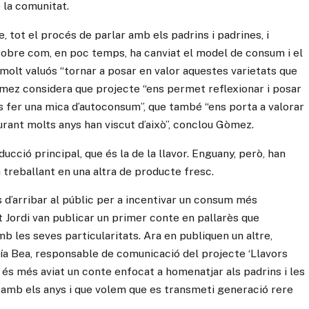
 la comunitat.
tot el procés de parlar amb els padrins i padrines, i
 sobre com, en poc temps, ha canviat el model de consum i el
molt valuós “tornar a posar en valor aquestes varietats que
Gòmez considera que projecte “ens permet reflexionar i posar
os fer una mica d’autoconsum”, que també “ens porta a valorar
durant molts anys han viscut d’això”, conclou Gòmez.
ucció principal, que és la de la llavor. Enguany, però, han
n treballant en una altra de producte fresc.
s d’arribar al públic per a incentivar un consum més
 Jordi van publicar un primer conte en pallarès que
b les seves particularitats. Ara en publiquen un altre,
ría Bea, responsable de comunicació del projecte ‘Llavors
’ i és més aviat un conte enfocat a homenatjar als padrins i les
at amb els anys i que volem que es transmeti generació rere